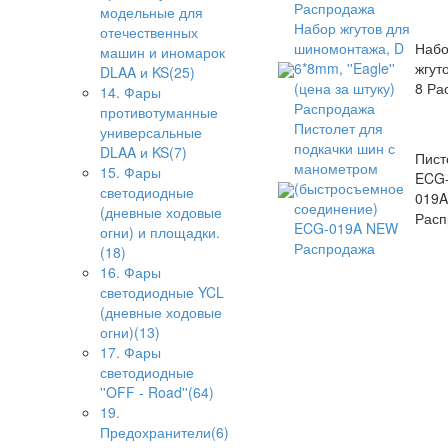
Распродажа
модельные для
Набор жгутов для
отечественных
шиномонтажа, D
Наб
машин и иномарок
6*8mm, ''Eagle''
жгуто
DLAA и KS(25)
(цена за штуку)
8 Ра
14. Фары
Распродажа
противотуманные
Пистолет для
универсальные
подкачки шин с
DLAA и KS(7)
Пист
манометром
15. Фары
ECG
(быстросъемное
светодиодные
019A
соединение)
(дневные ходовые
Расп
ECG-019A NEW
огни) и площадки.
Распродажа
(18)
16. Фары
светодиодные YCL
(дневные ходовые
огни)(13)
17. Фары
светодиодные
''OFF - Road''(64)
19.
Предохранители(6)