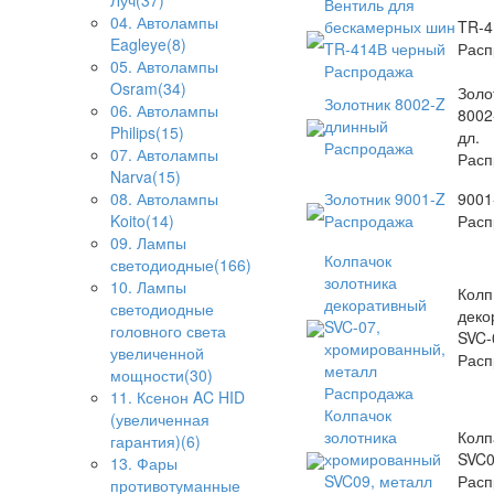
Луч(37)
Вентиль для
04. Автолампы
бескамерных шин
TR-4
Eagleye(8)
TR-414В черный
Расп
05. Автолампы
Распродажа
Osram(34)
Золо
Золотник 8002-Z
06. Автолампы
8002
длинный
Philips(15)
дл.
Распродажа
07. Автолампы
Расп
Narva(15)
Золотник 9001-Z
9001
08. Автолампы
Распродажа
Расп
Koito(14)
09. Лампы
Колпачок
светодиодные(166)
золотника
10. Лампы
Колп
декоративный
светодиодные
деко
SVC-07,
головного света
SVC-
хромированный,
увеличенной
Расп
металл
мощности(30)
Распродажа
11. Ксенон AC HID
Колпачок
(увеличенная
золотника
Колп
гарантия)(6)
хромированный
SVC
13. Фары
SVC09, металл
Расп
противотуманные