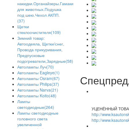
накидки.Органайзеры.Гамаки
для животных.Подушка
под шею.Чехол АКПП.
(37)
Щетки
стеклоочистителя(109)
Зимний товар:
Автоодеяла, Щетки/снег,
Провода прикуривания,
Предпусковые
подогреватели,Зарядные(58)
Автолампы Луч(70)
Автолампы Eagleye(1)
Спецпред
Автолампы Osram(67)
Автолампы Philips(37)
Автолампы Narva(21)
Автолампы Koito(48)
Лампы
светодиодные(264)
УЦЕНЁННЫЙ ТОВА
Лампы светодиодные
http://www.ksautonsk
головного света
http://www.ksautonsk
увеличенной