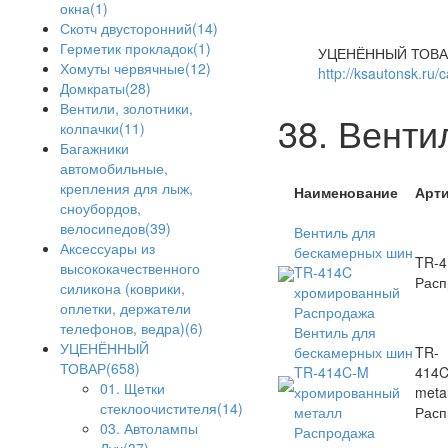
окна(1)
Скотч двусторонний(14)
Герметик прокладок(1)
УЦЕНЁННЫЙ ТОВА
Хомуты червячные(12)
http://ksautonsk.ru/
Домкраты(28)
Вентили, золотники,
38. Венти
колпачки(11)
Багажники
автомобильные,
крепления для лыж,
Наименование
Арт
сноубордов,
велосипедов(39)
Вентиль для
Аксессуары из
бескамерных шин
TR-4
высококачественного
TR-414C
Расп
силикона (коврики,
хромированный
оплетки, держатели
Распродажа
телефонов, ведра)(6)
Вентиль для
УЦЕНЁННЫЙ
бескамерных шин
TR-
ТОВАР(658)
TR-414C-M
414
01. Щетки
хромированный
meta
стеклоочистителя(14)
металл
Расп
03. Автолампы
Распродажа