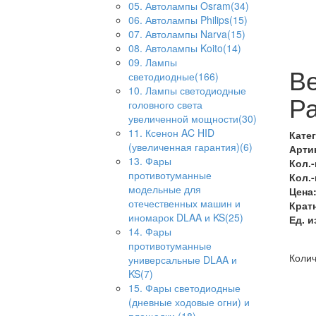
05. Автолампы Osram(34)
06. Автолампы Philips(15)
07. Автолампы Narva(15)
08. Автолампы Koito(14)
09. Лампы
В
светодиодные(166)
10. Лампы светодиодные
Р
головного света
увеличенной мощности(30)
11. Ксенон AC HID
Кате
(увеличенная гарантия)(6)
Арти
13. Фары
Кол.-
противотуманные
Кол.-
модельные для
Цена
отечественных машин и
Кратн
иномарок DLAA и KS(25)
Ед. и
14. Фары
противотуманные
Колич
универсальные DLAA и
KS(7)
15. Фары светодиодные
(дневные ходовые огни) и