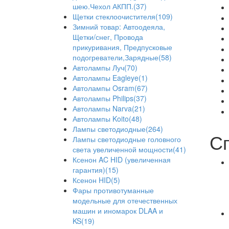
шею.Чехол АКПП.(37)
Щетки стеклоочистителя(109)
Зимний товар: Автоодеяла,
Щетки/снег, Провода
прикуривания, Предпусковые
подогреватели,Зарядные(58)
Автолампы Луч(70)
Автолампы Eagleye(1)
Автолампы Osram(67)
Автолампы Philips(37)
Автолампы Narva(21)
Автолампы Koito(48)
Лампы светодиодные(264)
С
Лампы светодиодные головного
света увеличенной мощности(41)
Ксенон AC HID (увеличенная
гарантия)(15)
Ксенон HID(5)
Фары противотуманные
модельные для отечественных
машин и иномарок DLAA и
KS(19)