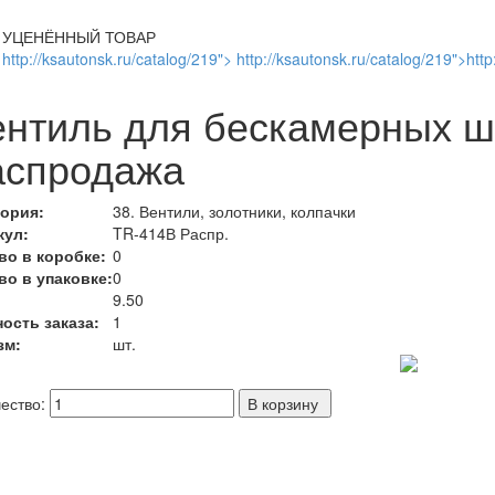
УЦЕНЁННЫЙ ТОВАР
http://ksautonsk.ru/catalog/219"> http://ksautonsk.ru/catalog/219">http
ентиль для бескамерных ш
аспродажа
гория:
38. Вентили, золотники, колпачки
кул:
TR-414В Распр.
во в коробке:
0
во в упаковке:
0
:
9.50
ость заказа:
1
зм:
шт.
ество: