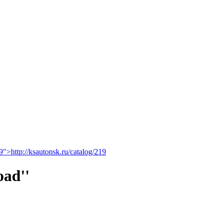
19">http://ksautonsk.ru/catalog/219
ad''