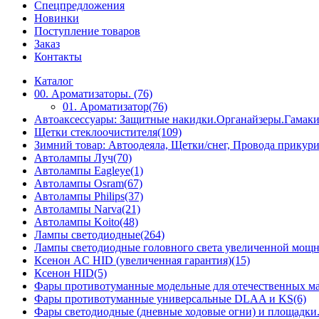
Спецпредложения
Новинки
Поступление товаров
Заказ
Контакты
Каталог
00. Ароматизаторы. (76)
01. Ароматизатор(76)
Автоаксессуары: Защитные накидки.Органайзеры.Гамак
Щетки стеклоочистителя(109)
Зимний товар: Автоодеяла, Щетки/снег, Провода прикур
Автолампы Луч(70)
Автолампы Eagleye(1)
Автолампы Osram(67)
Автолампы Philips(37)
Автолампы Narva(21)
Автолампы Koito(48)
Лампы светодиодные(264)
Лампы светодиодные головного света увеличенной мощн
Ксенон AC HID (увеличенная гарантия)(15)
Ксенон HID(5)
Фары противотуманные модельные для отечественных м
Фары противотуманные универсальные DLAA и KS(6)
Фары светодиодные (дневные ходовые огни) и площадки.