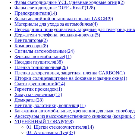
Фары светодиодные YCL (дневные ходовые огни)(2)
Фары светодиодные ''OFF - Road''(128)
Предохранители(14)
Знаки аварийной остановки и знаки ТАКСИ(9)
Материалы для ухода за автомобилем(4)
Переходники прикуриватели, зарядные для телефона, инв
Держатели телефона, вешалки-крючки(5)
Вентиляторы(2)
Компрессоры(8)
Сигналы автомобильные(24)
Зеркала автомобильные(11)
Насадки глушителя(38)
Пленка тонировочная(26)
Пленка декоративная, защитная, пленка CARBON(1)
Шторки солнцезащитные на боковые и задние окна(1)
Скотч двусторонний(14)
Герметик прокладок(1)
Хомуты червячные(12)
Домкраты(28)
Вентили, золотники, колпачки(11)
Багажники автомобильные, крепления для лыж, сноуборд
Аксессуары из высококачественного силикона (коврики, о
УЦЕНЁННЫЙ ТОВАР(658)
01. Щетки стеклоочистителя(14)
03. Автолампы Луч(37)