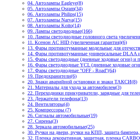
04. Автолампы Eagleye(8)
05. Автолампы Osram(34)
06. Автолампы Philips(15)
07. Автолампы Narva(15)
08. Автолампы Koito(14)
09. Лампы светодиодные(166)
10. Лампы светодиодные головного света увеличен
11. Ксенон AC HID (увеличенная гарантия)(6)
13. Фары противотуманные модельные для отечес
14. Фары противотуманные универсальные DLAA и
15. Фары светодиодные (дневные ходовые огни) и 
16. Фары светодиодные YCL (дневные ходовые огни
17. Фары светодиодные ''OFF - Road''(64)
19. Предохранители(6)
20. Знаки аварийной остановки и знаки ТАКСИ(8)
21. Материалы для ухода за автомобилем(3)
22. Переходники прикуриватели, зарядные для теле
23. Держатели телефона(13)
24. Вентиляторы(4)
25. Компрессоры (7)
26. Сигналы автомобильные(19)
27. Сирены(3)
28. Зеркала автомобильные(25)
30. Ручки на двери, ручки на КПП, защита бампера,
32. Пленка декоративная, защитная, пленка CARBO