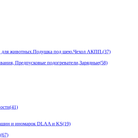
и для животных.Подушка под шею.Чехол АКПП.(37)
ивания, Предпусковые подогреватели,Зарядные(58)
ости(41)
ашин и иномарок DLAA и KS(19)
(67)