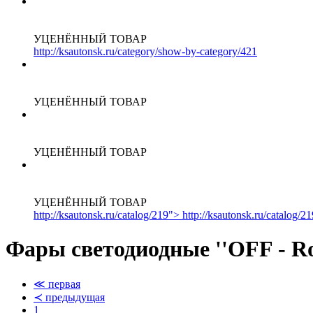
УЦЕНЁННЫЙ ТОВАР
http://ksautonsk.ru/category/show-by-category/421
УЦЕНЁННЫЙ ТОВАР
УЦЕНЁННЫЙ ТОВАР
УЦЕНЁННЫЙ ТОВАР
http://ksautonsk.ru/catalog/219"> http://ksautonsk.ru/catalog/2
Фары светодиодные ''OFF - Ro
≪ первая
≺ предыдущая
1