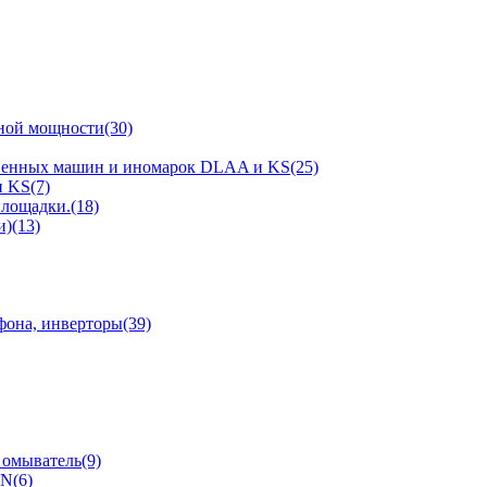
ной мощности(30)
твенных машин и иномарок DLAA и KS(25)
 KS(7)
площадки.(18)
)(13)
фона, инверторы(39)
 омыватель(9)
N(6)