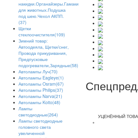
накидки.Органайзеры.Гамаки
для животных.Подушка
под шею.Чехол АКПП.
(37)
Щетки
стеклоочистителя(109)
Зимний товар:
Автоодеяла, Щетки/снег,
Провода прикуривания,
Предпусковые
подогреватели,Зарядные(58)
Автолампы Луч(70)
Автолампы Eagleye(1)
Спецпред
Автолампы Osram(67)
Автолампы Philips(37)
Автолампы Narva(21)
Автолампы Koito(48)
Лампы
светодиодные(264)
УЦЕНЁННЫЙ ТОВА
Лампы светодиодные
головного света
21. Матер
увеличенной