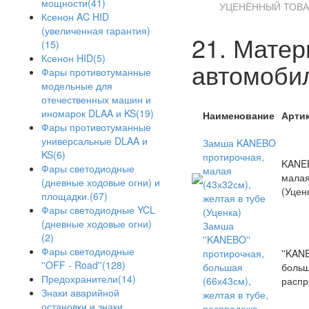
мощности(41)
автомоби
Ксенон AC HID
(увеличенная гарантия)
(15)
Ксенон HID(5)
Наименование
Арти
Фары противотуманные
модельные для
Замша KANEBO
отечественных машин и
протирочная,
KANE
иномарок DLAA и KS(19)
малая
мала
Фары противотуманные
(43х32см),
(Уцен
универсальные DLAA и
желтая в тубе
KS(6)
(Уценка)
Фары светодиодные
Замша
(дневные ходовые огни) и
''KANEBO''
площадки.(67)
протирочная,
''KAN
Фары светодиодные YCL
большая
боль
(дневные ходовые огни)
(66х43см),
распр
(2)
желтая в тубе,
Фары светодиодные
распродажа
''OFF - Road''(128)
Замша
Предохранители(14)
протирочная
Знаки аварийной
''AION'' (Япония,
AION
остановки и знаки
оригинал) малая
(Япон