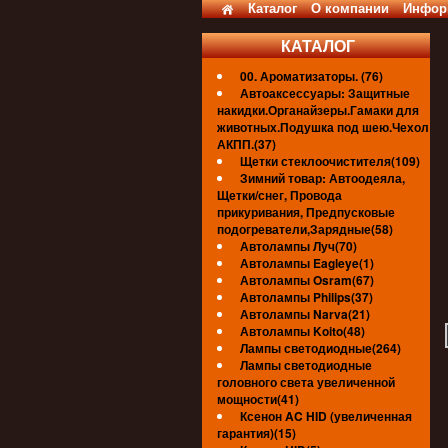
Каталог
О компании
Инфор
КАТАЛОГ
00. Ароматизаторы. (76)
Автоаксессуары: Защитные
накидки.Органайзеры.Гамаки для
животных.Подушка под шею.Чехол
АКПП.(37)
Щетки стеклоочистителя(109)
Зимний товар: Автоодеяла,
Щетки/снег, Провода
прикуривания, Предпусковые
подогреватели,Зарядные(58)
Автолампы Луч(70)
Автолампы Eagleye(1)
Автолампы Osram(67)
Автолампы Philips(37)
Автолампы Narva(21)
Автолампы Koito(48)
Лампы светодиодные(264)
Лампы светодиодные
головного света увеличенной
мощности(41)
Ксенон AC HID (увеличенная
гарантия)(15)