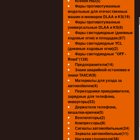
Ксенон HID(5)
Фары противотуманные
модельные для отечественных
машин и иномарок DLAA и KS(19)
Фары противотуманные
универсальные DLAA и KS(6)
Фары светодиодные (дневные
ходовые огни) и площадки.(67)
Фары светодиодные YCL
(дневные ходовые огни)(2)
Фары светодиодные ''OFF -
Road''(128)
Предохранители(14)
Знаки аварийной остановки и
знаки ТАКСИ(9)
Материалы для ухода за
автомобилем(4)
Переходники прикуриватели,
зарядные для телефона,
инверторы(53)
Держатели телефона,
вешалки-крючки(5)
Вентиляторы(2)
Компрессоры(8)
Сигналы автомобильные(24)
Зеркала автомобильные(11)
Насадки глушителя(38)