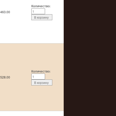
Количество:
463.00
g/219
Количество:
528.00