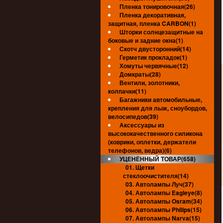
Пленка тонировочная(26)
Пленка декоративная,
защитная, пленка CARBON(1)
Шторки солнцезащитные на
боковые и задние окна(1)
Скотч двусторонний(14)
Герметик прокладок(1)
Хомуты червячные(12)
Домкраты(28)
Вентили, золотники,
колпачки(11)
Багажники автомобильные,
крепления для лыж, сноубордов,
велосипедов(39)
Аксессуары из
высококачественного силикона
(коврики, оплетки, держатели
телефонов, ведра)(6)
УЦЕНЁННЫЙ ТОВАР(658)
01. Щетки
стеклоочистителя(14)
03. Автолампы Луч(37)
04. Автолампы Eagleye(8)
05. Автолампы Osram(34)
06. Автолампы Philips(15)
07. Автолампы Narva(15)