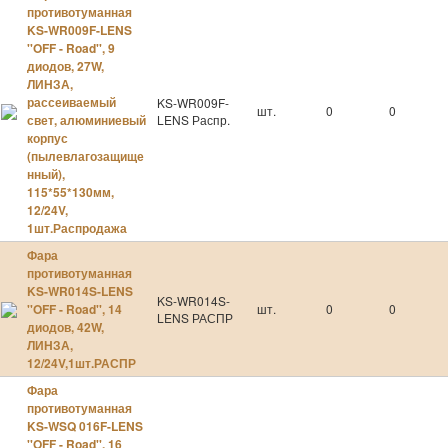
противотуманная
KS-WR009F-LENS
''OFF - Road'', 9
диодов, 27W,
ЛИНЗА,
рассеиваемый
KS-WR009F-
шт.
0
0
свет, алюминиевый
LENS Распр.
корпус
(пылевлагозащище
нный),
115*55*130мм,
12/24V,
1шт.Распродажа
Фара
противотуманная
KS-WR014S-LENS
KS-WR014S-
''OFF - Road'', 14
шт.
0
0
LENS РАСПР
диодов, 42W,
ЛИНЗА,
12/24V,1шт.РАСПР
Фара
противотуманная
KS-WSQ 016F-LENS
''OFF - Road'', 16