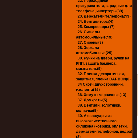
22. Переходники
прикуриватели, зарядные для
телефона, инверторы(39)
23. Держатели телефона(13)
24. Вентиляторы(4)
25. Компрессоры (7)
26. Сигналы
автомобильные(19)
27. Сирены(3)
28. Зеркала
автомобильные(25)
30. Ручки на двери, ручки на
КПП, защита бампера,
омыватель(9)
32. Пленка декоративная,
защитная, пленка CARBON(6)
34 Скотч двухсторонний,
изолента(15)
36. Хомуты червячные(13)
37. Домкраты(5)
38. Вентили, золотники,
колпачки(9)
40. Аксессуары из
высококачественного
силикона (коврики, оплетки,
держатели телефонов, ведра)
(8)