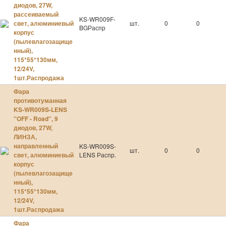
диодов, 27W,
УЦЕНЁННЫЙ ТОВАР
рассеиваемый
KS-WR009F-
свет, алюминиевый
шт.
0
0
BGРаспр
корпус
(пылевлагозащище
УЦЕНЁННЫЙ ТОВАР
нный),
http://ksautonsk.ru/catalog/219">
115*55*130мм,
http://ksautonsk.ru/catalog/219">http://ksautonsk.ru/catalo
12/24V,
1шт.Распродажа
Фара
противотуманная
KS-WR009S-LENS
''OFF - Road'', 9
диодов, 27W,
ЛИНЗА,
направленный
KS-WR009S-
шт.
0
0
свет, алюминиевый
LENS Распр.
корпус
(пылевлагозащище
нный),
115*55*130мм,
12/24V,
1шт.Распродажа
Фара