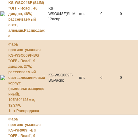
KS-WSQ048F (SLIM)
УЦЕНЁННЫЙ ТОВАР
''OFF - Road'', 48
KS-
http://ksautonsk.ru/category/show-by-category/421
диодов, 48W,
WSQ048F(SLIM
шт.
0
0
)Распр.
рассеиваемый
свет,
алюмин.Распродаж
а
УЦЕНЁННЫЙ ТОВАР
Фара
противотуманная
KS-WSQ009F-BG
''OFF - Road'', 9
УЦЕНЁННЫЙ ТОВАР
диодов, 27W,
рассеиваемый
KS-WSQ009F-
свет, алюминиевый
шт.
0
0
BGРаспр
корпус
УЦЕНЁННЫЙ ТОВАР
(пылевлагозащище
http://ksautonsk.ru/category/show-by-category/421
нный),
105*50*125мм,
12/24V,
1шт.Распродажа
УЦЕНЁННЫЙ ТОВАР
Фара
противотуманная
KS-WR009F-BG
''OFF - Road'', 9