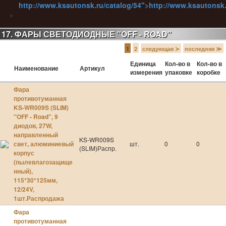
http://www.ksautonsk.ru/catalog/54">http://www.ksautonsk.
17. ФАРЫ СВЕТОДИОДНЫЕ ''OFF - ROAD''
УЦЕНЁННЫЙ ТОВАР
1
2
следующая ≻
последняя ≫
http://ksautonsk.ru/products_spec
Единица
Кол-во в
Кол-во в
Наименование
Артикул
измерения
упаковке
коробке
Фара
УЦЕНЁННЫЙ ТОВАР
противотуманная
KS-WR009S (SLIM)
''OFF - Road'', 9
диодов, 27W,
направленный
УЦЕНЁННЫЙ ТОВАР
KS-WR009S
свет, алюминиевый
шт.
0
0
http://ksautonsk.ru/category/show-by-category/421
(SLIM)Распр.
корпус
(пылевлагозащище
нный),
115*30*125мм,
УЦЕНЁННЫЙ ТОВАР
12/24V,
http://ksautonsk.ru/category/show-by-category/421
1шт.Распродажа
Фара
противотуманная