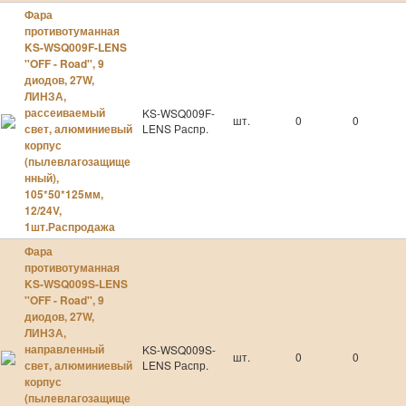
Фара
противотуманная
KS-WSQ009F-LENS
''OFF - Road'', 9
диодов, 27W,
ЛИНЗА,
рассеиваемый
KS-WSQ009F-
шт.
0
0
свет, алюминиевый
LENS Распр.
корпус
(пылевлагозащище
нный),
105*50*125мм,
12/24V,
1шт.Распродажа
Фара
противотуманная
KS-WSQ009S-LENS
''OFF - Road'', 9
диодов, 27W,
ЛИНЗА,
направленный
KS-WSQ009S-
шт.
0
0
свет, алюминиевый
LENS Распр.
корпус
(пылевлагозащище