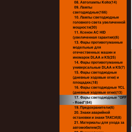
08. Автолампы Koito(14)
09. Лампы
светодиодные(166)
10. Лампы светодиодные
головного света увеличенной
мощности(30)
11. Ксенон AC HID
(увеличенная гарантия)(6)
13. Фары противотуманные
модельные для
отечественных машин и
иномарок DLAA и KS(25)
14. Фары противотуманные
универсальные DLAA и KS(7)
15. Фары светодиодные
(дневные ходовые огни) и
площадки.(18)
16. Фары светодиодные YCL
(дневные ходовые огни)(13)
17. Фары светодиодные ''OFF
- Road''(64)
19. Предохранители(6)
20. Знаки аварийной
остановки и знаки ТАКСИ(8)
21. Материалы для ухода за
автомобилем(3)