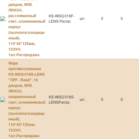
диодов, 48W,
ЛИНЗА,
рассеиваемый
KS-WSQ 016F-
шт.
0
0
свет, алюминиевый
LENS Распр.
корпус
(пылевлагозащище
нный),
110*45*125мм,
12/24V,
1шт.Распродажа
Фара
противотуманная
KS-WSQ 016S-LENS
''OFF - Road'', 16
диодов, 48W,
ЛИНЗА,
направленный
KS-WSQ 016S-
шт.
0
0
свет, алюминиевый
LENSРаспр.
корпус
(пылевлагозащище
нный),
110*45*125мм,
12/24V,
1шт.Распродажа