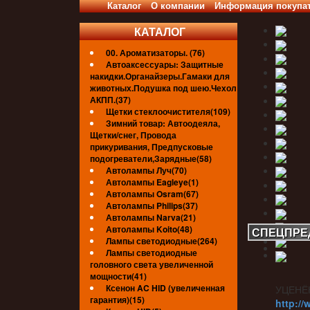
Каталог
О компании
Информация покупа
КАТАЛОГ
00. Ароматизаторы. (76)
Автоаксессуары: Защитные
накидки.Органайзеры.Гамаки для
животных.Подушка под шею.Чехол
АКПП.(37)
Щетки стеклоочистителя(109)
Зимний товар: Автоодеяла,
Щетки/снег, Провода
прикуривания, Предпусковые
подогреватели,Зарядные(58)
Автолампы Луч(70)
Автолампы Eagleye(1)
Автолампы Osram(67)
Автолампы Philips(37)
Автолампы Narva(21)
Автолампы Koito(48)
СПЕЦПРЕ
Лампы светодиодные(264)
Лампы светодиодные
головного света увеличенной
мощности(41)
Ксенон AC HID (увеличенная
УЦЕНЁ
гарантия)(15)
http://