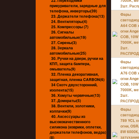
22. Переходники
7000K, ме
прикуриватели, зарядные для
2шт. Рас
телефона, инверторы(39)
Фары
23. Держатели телефона(13)
светодио
24. Вентиляторы(4)
A64 COB 
25. Компрессоры (7)
огни Ange
26. Сигналы
COB, 10W
автомобильные(19)
7000K, ме
27. Сирены(3)
28. Зеркала
2шт.
автомобильные(25)
РАСПРО
30. Ручки на двери, ручки на
Фары
КПП, защита бампера,
светодио
омыватель(9)
A76 COB 
32. Пленка декоративная,
огни Ange
защитная, пленка CARBON(6)
COB, 10W
34 Скотч двухсторонний,
7000K, ме
изолента(15)
36. Хомуты червячные(13)
2шт.
37. Домкраты(5)
РАСПРО
38. Вентили, золотники,
Фары
колпачки(9)
светодио
40. Аксессуары из
789 YCL 
высококачественного
огни, OS
силикона (коврики, оплетки,
8W 6000К,
держатели телефонов, ведра)
затухани
(8)