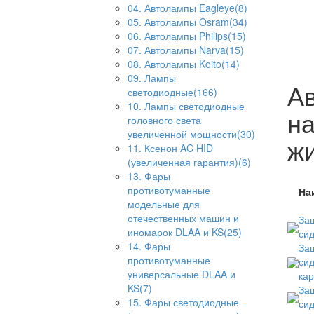
04. Автолампы Eagleye(8)
05. Автолампы Osram(34)
06. Автолампы Philips(15)
07. Автолампы Narva(15)
08. Автолампы Koito(14)
09. Лампы
А
светодиодные(166)
10. Лампы светодиодные
на
головного света
увеличенной мощности(30)
ж
11. Ксенон AC HID
(увеличенная гарантия)(6)
13. Фары
противотуманные
На
модельные для
отечественных машин и
Защ
иномарок DLAA и KS(25)
сид
14. Фары
Защ
противотуманные
сид
универсальные DLAA и
кар
KS(7)
Защ
15. Фары светодиодные
сид