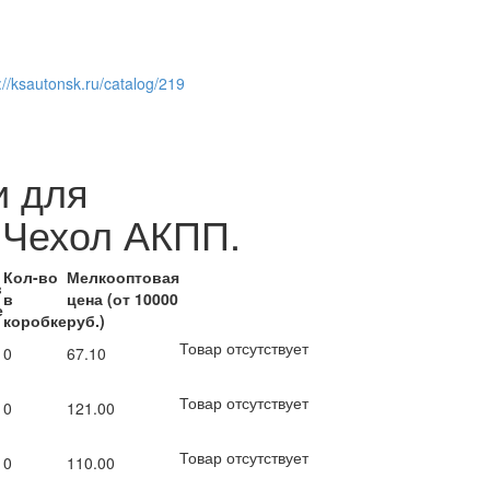
://ksautonsk.ru/catalog/219
и для
.Чехол АКПП.
Кол-во
Мелкооптовая
в
в
цена (от 10000
е
коробке
руб.)
Товар отсутствует
0
67.10
Товар отсутствует
0
121.00
Товар отсутствует
0
110.00