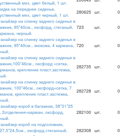
уственный мех, цвет белый, 1 шт.
идка на переднее сиденье,
280625
шт.
0
уственный мех, цвет черный, 1 шт.
анайзер на спинку заднего сиденья в
ажник, 95*40см., оксфорд, стеганый,
723
шт.
0
армана, черный.
анайзер на спинку заднего сиденья в
ажник, 95*40см., экокожа, 4 кармана,
720
шт.
0
рный.
анайзер на спинку заднего сиденья в
ажник,100*46см., оксфорд +сетка,
282735
шт.
0
рманов, крепление пласт.застежка,
ый.
анайзер на спинку заднего сиденья в
ажник, 100*46см., оксфорд+сетка, 7
282728
шт.
0
манов, крепление пласт.застежка,
рный.
анайзер-короб в багажник, 38*31*25
, 2отделения+карман, оксфорд,
282100
шт.
0
рный.
анайзер-короб на подголовник,
27,5*24,5см., оксфорд стеганный,
282308
шт.
0