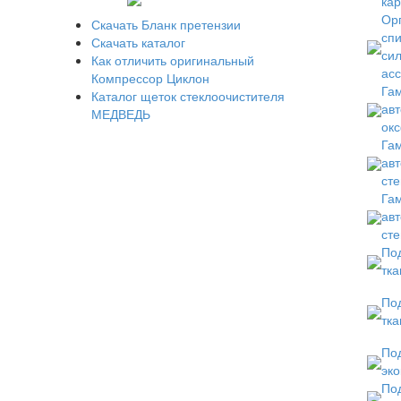
кар
Орг
Скачать Бланк претензии
спи
Скачать каталог
сил
Как отличить оригинальный
ас
Компрессор Циклон
Гам
Каталог щеток стеклоочистителя
авт
МЕДВЕДЬ
окс
Гам
авт
сте
Гам
авт
сте
Под
тка
Под
тка
Под
эко
Под