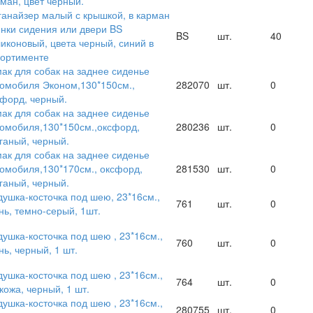
ман, цвет черный.
анайзер малый с крышкой, в карман
нки сидения или двери BS
BS
шт.
40
иконовый, цвета черный, синий в
сортименте
ак для собак на заднее сиденье
омобиля Эконом,130*150см.,
282070
шт.
0
форд, черный.
ак для собак на заднее сиденье
омобиля,130*150см.,оксфорд,
280236
шт.
0
ганый, черный.
ак для собак на заднее сиденье
омобиля,130*170см., оксфорд,
281530
шт.
0
ганый, черный.
ушка-косточка под шею, 23*16см.,
761
шт.
0
нь, темно-серый, 1шт.
ушка-косточка под шею , 23*16см.,
760
шт.
0
нь, черный, 1 шт.
ушка-косточка под шею , 23*16см.,
764
шт.
0
кожа, черный, 1 шт.
ушка-косточка под шею , 23*16см.,
280755
шт.
0