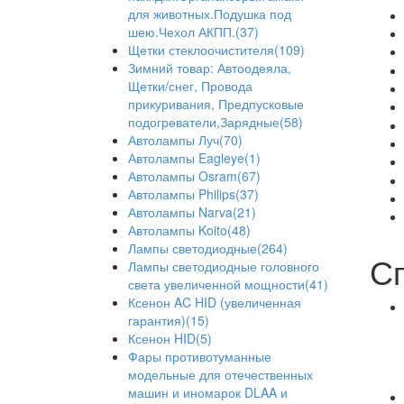
для животных.Подушка под
шею.Чехол АКПП.(37)
Щетки стеклоочистителя(109)
Зимний товар: Автоодеяла,
Щетки/снег, Провода
прикуривания, Предпусковые
подогреватели,Зарядные(58)
Автолампы Луч(70)
Автолампы Eagleye(1)
Автолампы Osram(67)
Автолампы Philips(37)
Автолампы Narva(21)
Автолампы Koito(48)
Лампы светодиодные(264)
С
Лампы светодиодные головного
света увеличенной мощности(41)
Ксенон AC HID (увеличенная
гарантия)(15)
Ксенон HID(5)
Фары противотуманные
модельные для отечественных
машин и иномарок DLAA и