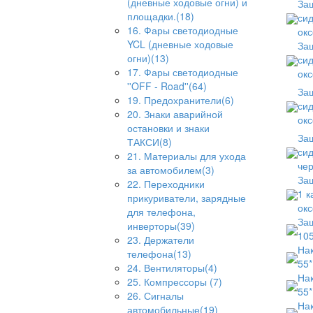
(дневные ходовые огни) и
Защ
площадки.(18)
сид
16. Фары светодиодные
окс
YCL (дневные ходовые
Защ
огни)(13)
сид
17. Фары светодиодные
окс
''OFF - Road''(64)
Защ
19. Предохранители(6)
сид
20. Знаки аварийной
окс
остановки и знаки
Защ
ТАКСИ(8)
сид
21. Материалы для ухода
че
за автомобилем(3)
Защ
22. Переходники
1 к
прикуриватели, зарядные
окс
для телефона,
Защ
инверторы(39)
105
23. Держатели
Нак
телефона(13)
55*
24. Вентиляторы(4)
Нак
25. Компрессоры (7)
55*
26. Сигналы
Нак
автомобильные(19)