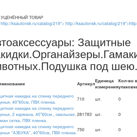
УЦЕНЁННЫЙ ТОВАР
http://ksautonsk.ru/catalog/219"> http://ksautonsk.ru/catalog/219">http
втоаксессуары: Защитные
кидки.Органайзеры.Гамак
ивотных.Подушка под шею
Единица
Кол-во 
именование
Артикул
измерения
упаковк
итная накидка на спинку переднего
710
шт.
0
енья, 40*60см, ПВХ пленка.
итная накидка на спинку переднего
енья, 2 кармана, 40*60см., овальная,
281783
шт.
0
ман сетка, ПВХ пленка.
итная накидка на спинку переднего
750
шт.
0
енья ''АЗБУКА'', 40*60см, ПВХ пленка.