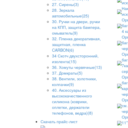
иск
27. Сирены(3)
Нак
28. Зеркала
иск
автомобильные(25)
Орг
30. Ручки на двери, ручки
баг
на КПП, защита бампера,
4 к
омыватель(9)
Орг
32. Пленка декоративная,
баг
защитная, пленка
че
CARBON(6)
Орг
34 Скотч двухсторонний,
баг
изолента(15)
7ка
36. Хомуты червячные(13)
сер
37. Домкраты(5)
Орг
38. Вентили, золотники,
баг
колпачки(9)
кар
40. Аксессуары из
че
высококачественного
Орг
силикона (коврики,
см.
оплетки, держатели
че
телефонов, ведра)(8)
Орг
Скачать прайс-лист
11*