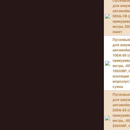
Пусковые
для акку
автомоби
500A-1B 
прикурива
метра, 5
пакет
Пусковые
для акку
автомоби
100A-50 (
прикурива
метра, -50
100АМР, 
изоляции 
морозоус
сумка
Пусковые
для акку
автомоби
200A-50 (
прикурива
метра, -50
200АМР, 