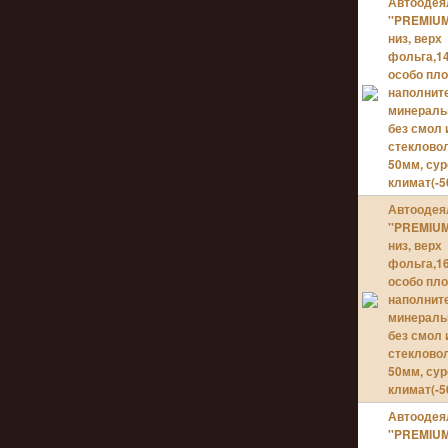
Автоодея
''PREMIUM
низ, верх
фольга,14
особо пл
наполнит
минераль
без смол 
стеклово
50мм, су
климат(-50
Автоодея
''PREMIUM
низ, верх
фольга,16
особо пл
наполнит
минераль
без смол 
стеклово
50мм, су
климат(-50
Автоодея
''PREMIUM