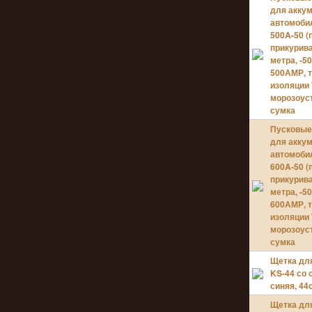
для акку
автомоби
500A-50 (
прикурива
метра, -50
500АМР, 
изоляции 
морозоус
сумка
Пусковые
для акку
автомоби
600A-50 (
прикурива
метра, -50
600АМР, 
изоляции 
морозоус
сумка
Щетка дл
KS-44 со 
синяя, 44
Щетка дл