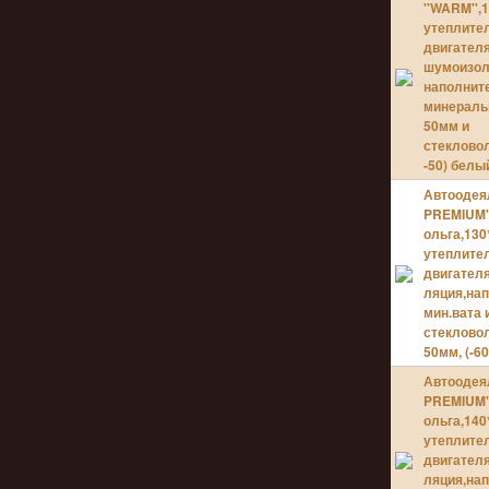
''WARM'',
утеплите
двигател
шумоизол
наполнит
минераль
50мм и
стекловол
-50) белы
Автоодея
PREMIUM'
ольга,130
утеплите
двигател
ляция,на
мин.вата 
стеклово
50мм, (-60
Автоодея
PREMIUM'
ольга,140
утеплите
двигател
ляция,на