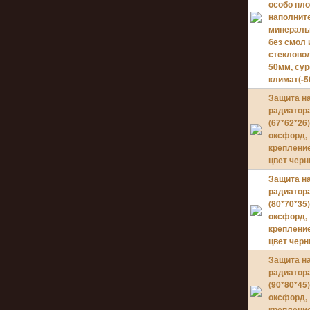
особо пл
наполнит
минераль
без смол 
стеклово
50мм, су
климат(-50
Защита н
радиатора
(67*62*26)
оксфорд,
крепление
цвет черн
Защита н
радиатора
(80*70*35)
оксфорд,
крепление
цвет черн
Защита н
радиатора
(90*80*45)
оксфорд,
крепление