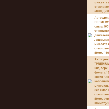
мин.вата 
стеклово
50мм, (-60
Автоодея
PREMIUM'
ольга,160
утеплите
двигател
ляция,на
мин.вата 
стеклово
50мм, (-60
Автоодея
''PREMIUM
низ, верх
фольга,13
особо пл
наполнит
минераль
без смол 
стеклово
50мм, су
климат(-50