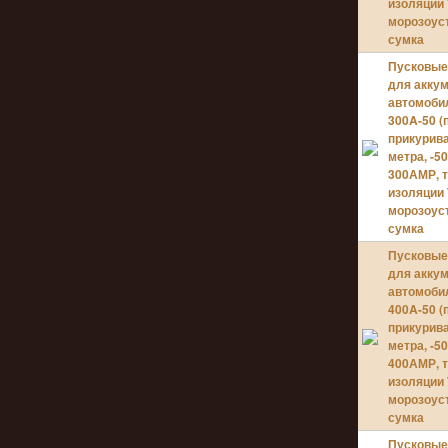
изоляции 
морозоус
сумка
Пусковые
для акку
автомоби
300A-50 (
прикурива
метра, -50
300АМР, 
изоляции 
морозоус
сумка
Пусковые
для акку
автомоби
400A-50 (
прикурива
метра, -50
400АМР, 
изоляции 
морозоус
сумка
Пусковые