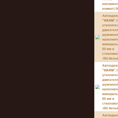
континен
климат(-30
Автоодея
''WARM'',
утеплите
двигател
шумоизол
наполнит
минераль
50 мм и
стекловол
-50) белы
Автоодея
''WARM'',
утеплите
двигател
шумоизол
наполнит
минераль
50 мм и
стекловол
-50) белы
Автоодея