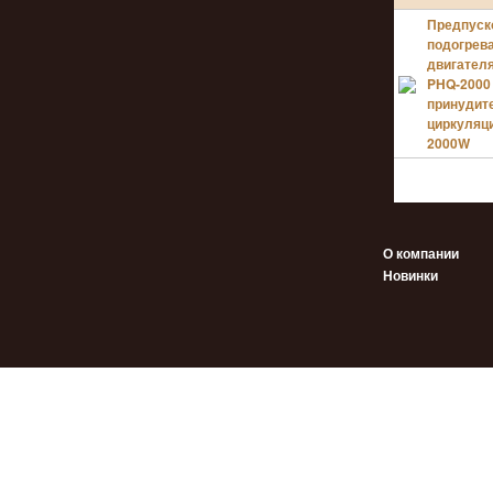
Предпуск
подогрев
двигател
PHQ-2000
принудит
циркуляц
2000W
О компании
Новинки