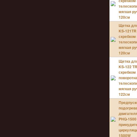
скребком 
телескопи
мягкая ру
120см
Щетка дл
KS-121ТR
скребком 
телескопи
мягкая ру
120см
Щетка дл
KS-122 T
скребком
поворотна
телескопи
мягкая ру
122см
Предпуск
подогрев
двигател
PHQ-1500
принудит
циркуляц
1500W