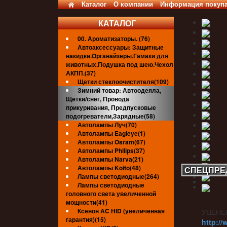
Каталог
О компании
Информация покуп
КАТАЛОГ
00. Ароматизаторы. (76)
Автоаксессуары: Защитные
накидки.Органайзеры.Гамаки для
животных.Подушка под шею.Чехол
АКПП.(37)
Щетки стеклоочистителя(109)
Зимний товар: Автоодеяла,
Щетки/снег, Провода
прикуривания, Предпусковые
подогреватели,Зарядные(58)
Автолампы Луч(70)
Автолампы Eagleye(1)
Автолампы Osram(67)
Автолампы Philips(37)
Автолампы Narva(21)
Автолампы Koito(48)
СПЕЦПРЕ
Лампы светодиодные(264)
Лампы светодиодные
головного света увеличенной
мощности(41)
Ксенон AC HID (увеличенная
УЦЕНЁ
гарантия)(15)
http://