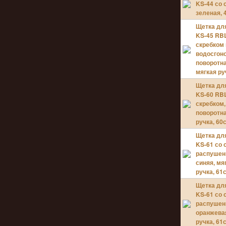
KS-44 со 
зеленая, 
Щетка дл
KS-45 RB
скребком 
водосгон
поворотна
мягкая ру
Щетка дл
KS-60 RB
скребком,
поворотна
ручка, 60
Щетка дл
KS-61 со 
распушен
синяя, мя
ручка, 61
Щетка дл
KS-61 со 
распушен
оранжевая
ручка, 61