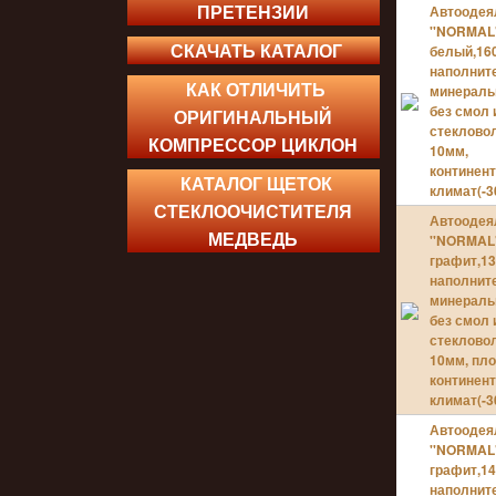
ПРЕТЕНЗИИ
Автоодея
УЦЕНЁ
''NORMAL'
СКАЧАТЬ КАТАЛОГ
белый,160
наполнит
КАК ОТЛИЧИТЬ
минераль
УЦЕНЁ
без смол 
ОРИГИНАЛЬНЫЙ
http://
стекловол
КОМПРЕССОР ЦИКЛОН
http://
10мм,
континен
КАТАЛОГ ЩЕТОК
климат(-30
СТЕКЛООЧИСТИТЕЛЯ
Автоодея
МЕДВЕДЬ
''NORMAL'
графит,13
наполнит
минераль
без смол 
стекловол
10мм, пл
континен
климат(-30
Автоодея
''NORMAL'
графит,14
наполнит