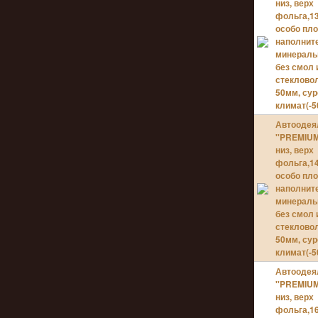
низ, верх
фольга,13
особо пл
наполнит
минераль
без смол 
стеклово
50мм, су
климат(-50
Автоодея
''PREMIUM
низ, верх
фольга,14
особо пл
наполнит
минераль
без смол 
стеклово
50мм, су
климат(-50
Автоодея
''PREMIUM
низ, верх
фольга,16