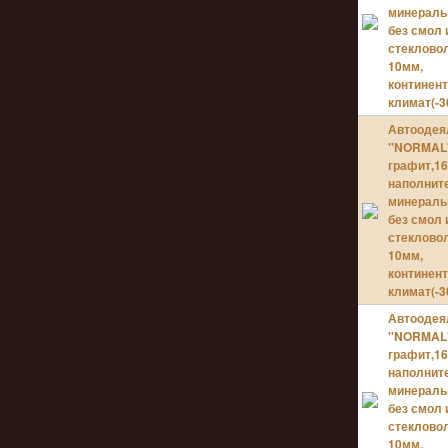
минераль
без смол 
стекловол
10мм,
континен
климат(-30
Автоодея
''NORMAL'
графит,16
наполнит
минераль
без смол 
стекловол
10мм,
континен
климат(-30
Автоодея
''NORMAL'
графит,16
наполнит
минераль
без смол 
стекловол
10мм,