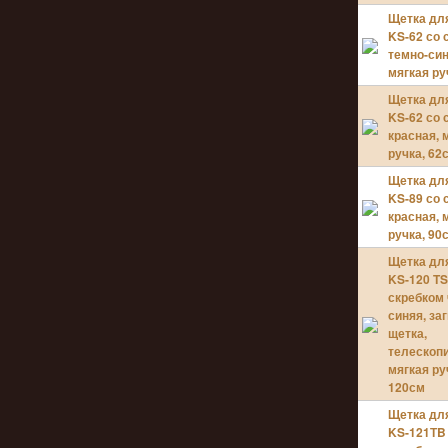
Щетка дл
KS-62 со 
темно-син
мягкая ру
Щетка дл
KS-62 со 
красная, 
ручка, 62
Щетка дл
KS-89 со 
красная, 
ручка, 90
Щетка дл
KS-120 TS
скребком 
синяя, за
щетка,
телескопи
мягкая ру
120см
Щетка дл
KS-121ТB