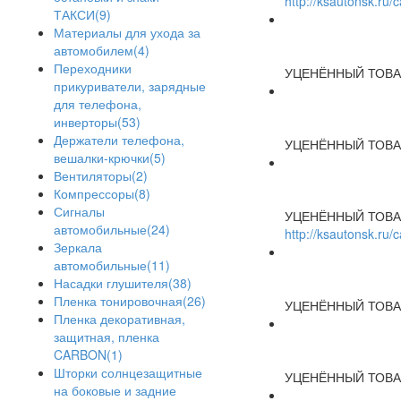
http://ksautonsk.ru
ТАКСИ(9)
Материалы для ухода за
автомобилем(4)
Переходники
УЦЕНЁННЫЙ ТОВА
прикуриватели, зарядные
для телефона,
инверторы(53)
Держатели телефона,
УЦЕНЁННЫЙ ТОВА
вешалки-крючки(5)
Вентиляторы(2)
Компрессоры(8)
Сигналы
УЦЕНЁННЫЙ ТОВА
автомобильные(24)
http://ksautonsk.ru
Зеркала
автомобильные(11)
Насадки глушителя(38)
Пленка тонировочная(26)
УЦЕНЁННЫЙ ТОВА
Пленка декоративная,
защитная, пленка
CARBON(1)
Шторки солнцезащитные
УЦЕНЁННЫЙ ТОВА
на боковые и задние