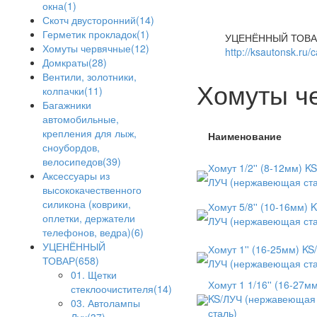
окна(1)
Скотч двусторонний(14)
Герметик прокладок(1)
УЦЕНЁННЫЙ ТОВА
Хомуты червячные(12)
http://ksautonsk.ru/
Домкраты(28)
Вентили, золотники,
Хомуты ч
колпачки(11)
Багажники
автомобильные,
крепления для лыж,
Наименование
сноубордов,
велосипедов(39)
Хомут 1/2'' (8-12мм) KS
Аксессуары из
ЛУЧ (нержавеющая ста
высококачественного
силикона (коврики,
Хомут 5/8'' (10-16мм) K
оплетки, держатели
ЛУЧ (нержавеющая ста
телефонов, ведра)(6)
УЦЕНЁННЫЙ
Хомут 1'' (16-25мм) KS/
ТОВАР(658)
ЛУЧ (нержавеющая ста
01. Щетки
Хомут 1 1/16'' (16-27мм
стеклоочистителя(14)
KS/ЛУЧ (нержавеющая
03. Автолампы
сталь)