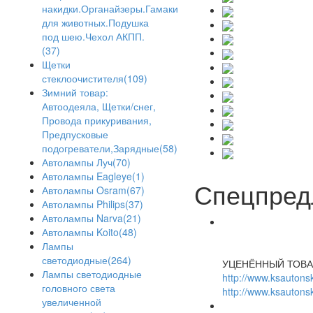
накидки.Органайзеры.Гамаки
для животных.Подушка
под шею.Чехол АКПП.
(37)
Щетки
стеклоочистителя(109)
Зимний товар:
Автоодеяла, Щетки/снег,
Провода прикуривания,
Предпусковые
подогреватели,Зарядные(58)
Автолампы Луч(70)
Автолампы Eagleye(1)
Спецпред
Автолампы Osram(67)
Автолампы Philips(37)
Автолампы Narva(21)
Автолампы Koito(48)
Лампы
светодиодные(264)
УЦЕНЁННЫЙ ТОВА
Лампы светодиодные
http://www.ksautonsk
головного света
http://www.ksautonsk
увеличенной