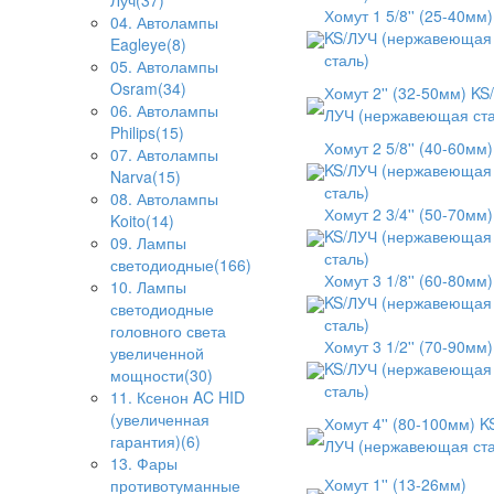
Луч(37)
Хомут 1 5/8'' (25-40мм)
04. Автолампы
KS/ЛУЧ (нержавеющая
Eagleye(8)
сталь)
05. Автолампы
Osram(34)
Хомут 2'' (32-50мм) KS/
06. Автолампы
ЛУЧ (нержавеющая ста
Philips(15)
Хомут 2 5/8'' (40-60мм)
07. Автолампы
KS/ЛУЧ (нержавеющая
Narva(15)
сталь)
08. Автолампы
Хомут 2 3/4'' (50-70мм)
Koito(14)
KS/ЛУЧ (нержавеющая
09. Лампы
сталь)
светодиодные(166)
Хомут 3 1/8'' (60-80мм)
10. Лампы
KS/ЛУЧ (нержавеющая
светодиодные
сталь)
головного света
Хомут 3 1/2'' (70-90мм)
увеличенной
KS/ЛУЧ (нержавеющая
мощности(30)
сталь)
11. Ксенон AC HID
(увеличенная
Хомут 4'' (80-100мм) K
гарантия)(6)
ЛУЧ (нержавеющая ста
13. Фары
Хомут 1'' (13-26мм)
противотуманные