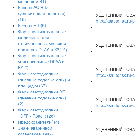
мощности(41)
Ксенон AC HID
(увеличенная гарантия)
УЦЕНЁННЫЙ ТОВА
(15)
http://ksautonsk.ru/
Ксенон HID(5)
Фары противотуманные
модельные для
отечественных машин и
УЦЕНЁННЫЙ ТОВА
иномарок DLAA и KS(19)
Фары противотуманные
универсальные DLAA и
KS(6)
УЦЕНЁННЫЙ ТОВА
Фары светодиодные
http://ksautonsk.ru
(дневные ходовые огни) и
площадки.(67)
Фары светодиодные YCL
(дневные ходовые огни)
УЦЕНЁННЫЙ ТОВА
(2)
http://ksautonsk.ru
Фары светодиодные
''OFF - Road''(128)
Предохранители(14)
Знаки аварийной
УЦЕНЁННЫЙ ТОВА
остановки и знаки