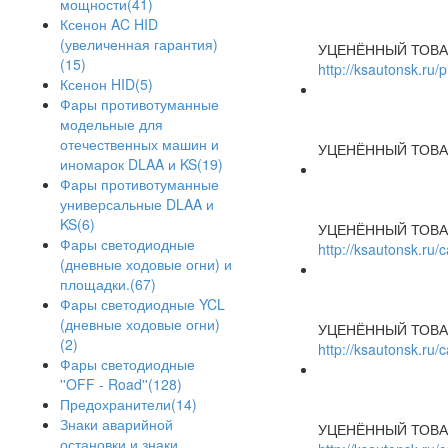
мощности(41)
Ксенон AC HID
(увеличенная гарантия)
УЦЕНЁННЫЙ ТОВА
(15)
http://ksautonsk.ru/
Ксенон HID(5)
Фары противотуманные
модельные для
отечественных машин и
УЦЕНЁННЫЙ ТОВА
иномарок DLAA и KS(19)
Фары противотуманные
универсальные DLAA и
KS(6)
УЦЕНЁННЫЙ ТОВА
Фары светодиодные
http://ksautonsk.ru
(дневные ходовые огни) и
площадки.(67)
Фары светодиодные YCL
(дневные ходовые огни)
УЦЕНЁННЫЙ ТОВА
(2)
http://ksautonsk.ru
Фары светодиодные
''OFF - Road''(128)
Предохранители(14)
Знаки аварийной
УЦЕНЁННЫЙ ТОВА
остановки и знаки