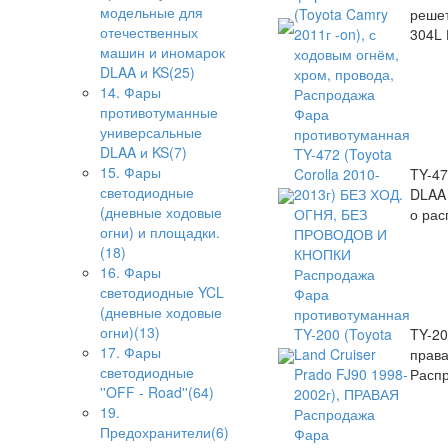
модельные для
(Toyota Camry
решет
отечественных
2011г -on), с
304L 
машин и иномарок
ходовым огнём,
DLAA и KS(25)
хром, провода,
14. Фары
Распродажа
противотуманные
Фара
универсальные
противотуманная
DLAA и KS(7)
TY-472 (Toyota
15. Фары
Corolla 2010-
TY-47
светодиодные
2013г) БЕЗ ХОД.
DLAA 
(дневные ходовые
ОГНЯ, БЕЗ
о рас
огни) и площадки.
ПРОВОДОВ И
(18)
КНОПКИ
16. Фары
Распродажа
светодиодные YCL
Фара
(дневные ходовые
противотуманная
огни)(13)
TY-200 (Toyota
TY-20
17. Фары
Land Cruiser
прав
светодиодные
Prado FJ90 1998-
Расп
''OFF - Road''(64)
2002г), ПРАВАЯ
19.
Распродажа
Предохранители(6)
Фара