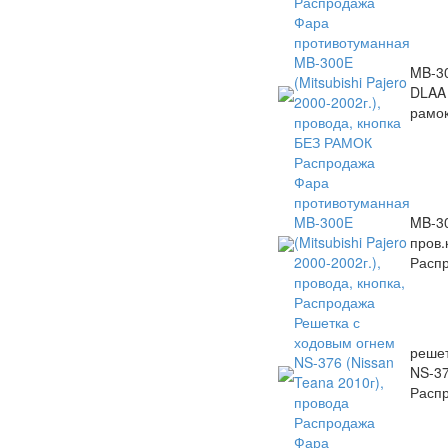
Распродажа
Фара
противотуманная
MB-300E
MB-3
(Mitsubishi Pajero
DLAA 
2000-2002г.),
рамок
провода, кнопка
БЕЗ РАМОК
Распродажа
Фара
противотуманная
MB-300E
MB-3
(Mitsubishi Pajero
пров.
2000-2002г.),
Распр
провода, кнопка,
Распродажа
Решетка с
ходовым огнем
реше
NS-376 (Nissan
NS-3
Teana 2010г),
Распр
провода
Распродажа
Фара