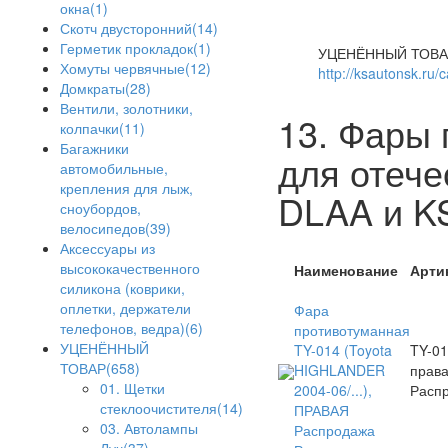
окна(1)
Скотч двусторонний(14)
Герметик прокладок(1)
УЦЕНЁННЫЙ ТОВА
Хомуты червячные(12)
http://ksautonsk.ru/
Домкраты(28)
Вентили, золотники,
13. Фары
колпачки(11)
Багажники
для отеч
автомобильные,
крепления для лыж,
DLAA и K
сноубордов,
велосипедов(39)
Аксессуары из
высококачественного
Наименование
Арти
силикона (коврики,
оплетки, держатели
Фара
телефонов, ведра)(6)
противотуманная
УЦЕНЁННЫЙ
TY-014 (Toyota
TY-01
ТОВАР(658)
HIGHLANDER
прав
01. Щетки
2004-06/...),
Расп
стеклоочистителя(14)
ПРАВАЯ
03. Автолампы
Распродажа