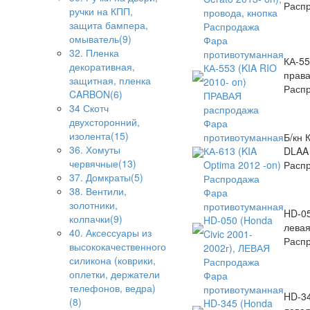
Распр
ручки на КПП,
провода, кнопка
защита бампера,
Распродажа
омыватель(9)
Фара
32. Пленка
противотуманная
КА-55
декоративная,
КА-553 (KIA RIO
прав
защитная, пленка
2010- on)
Расп
CARBON(6)
ПРАВАЯ
34 Скотч
распродажа
двухсторонний,
Фара
изолента(15)
противотуманная
Б/кн 
36. Хомуты
КА-613 (KIA
DLAA
червячные(13)
Optima 2012 -on)
Распр
37. Домкраты(5)
Распродажа
38. Вентили,
Фара
золотники,
противотуманная
HD-0
колпачки(9)
HD-050 (Honda
лева
40. Аксессуары из
Civic 2001-
Расп
высококачественного
2002г), ЛЕВАЯ
силикона (коврики,
Распродажа
оплетки, держатели
Фара
телефонов, ведра)
противотуманная
HD-3
(8)
HD-345 (Honda
лева