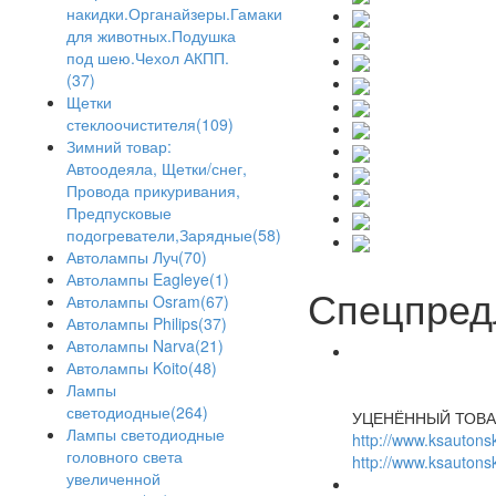
накидки.Органайзеры.Гамаки
для животных.Подушка
под шею.Чехол АКПП.
(37)
Щетки
стеклоочистителя(109)
Зимний товар:
Автоодеяла, Щетки/снег,
Провода прикуривания,
Предпусковые
подогреватели,Зарядные(58)
Автолампы Луч(70)
Автолампы Eagleye(1)
Спецпред
Автолампы Osram(67)
Автолампы Philips(37)
Автолампы Narva(21)
Автолампы Koito(48)
Лампы
светодиодные(264)
УЦЕНЁННЫЙ ТОВА
Лампы светодиодные
http://www.ksautonsk
головного света
http://www.ksautonsk
увеличенной