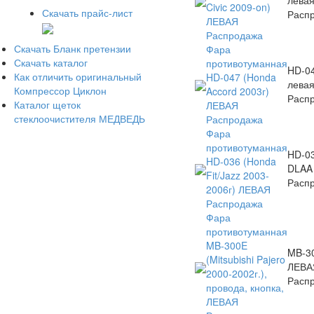
Civic 2009-on)
Скачать прайс-лист
Расп
ЛЕВАЯ
Распродажа
Скачать Бланк претензии
Фара
Скачать каталог
противотуманная
HD-0
Как отличить оригинальный
HD-047 (Honda
лева
Компрессор Циклон
Accord 2003г)
Расп
Каталог щеток
ЛЕВАЯ
стеклоочистителя МЕДВЕДЬ
Распродажа
Фара
противотуманная
HD-0
HD-036 (Honda
DLAA
Fit/Jazz 2003-
Расп
2006г) ЛЕВАЯ
Распродажа
Фара
противотуманная
MB-300E
MB-3
(Mitsubishi Pajero
ЛЕВА
2000-2002г.),
Расп
провода, кнопка,
ЛЕВАЯ