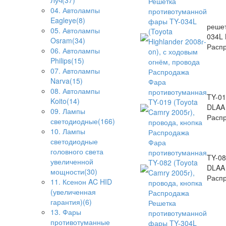
Луч(37)
Решетка
04. Автолампы
противотуманной
Eagleye(8)
фары TY-034L
решет
05. Автолампы
(Toyota
034L
Osram(34)
Highlander 2008г-
Расп
06. Автолампы
on), с ходовым
Philips(15)
огнём, провода
07. Автолампы
Распродажа
Narva(15)
Фара
08. Автолампы
противотуманная
TY-01
Koito(14)
TY-019 (Toyota
DLAA
09. Лампы
Camry 2005г),
Распр
светодиодные(166)
провода, кнопка
10. Лампы
Распродажа
светодиодные
Фара
головного света
противотуманная
TY-08
увеличенной
TY-082 (Toyota
DLAA
мощности(30)
Camry 2005г),
Распр
11. Ксенон AC HID
провода, кнопка
(увеличенная
Распродажа
гарантия)(6)
Решетка
13. Фары
противотуманной
противотуманные
фары TY-304L