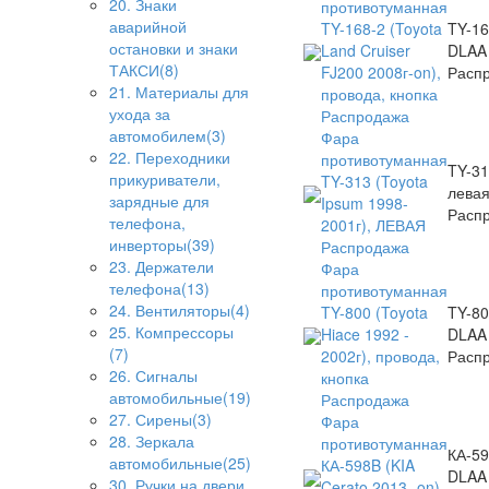
20. Знаки
противотуманная
аварийной
TY-168-2 (Toyota
TY-16
остановки и знаки
Land Cruiser
DLAA
ТАКСИ(8)
FJ200 2008г-on),
Распр
21. Материалы для
провода, кнопка
ухода за
Распродажа
автомобилем(3)
Фара
22. Переходники
противотуманная
TY-31
прикуриватели,
TY-313 (Toyota
лева
зарядные для
Ipsum 1998-
Расп
телефона,
2001г), ЛЕВАЯ
инверторы(39)
Распродажа
23. Держатели
Фара
телефона(13)
противотуманная
24. Вентиляторы(4)
TY-800 (Toyota
TY-80
25. Компрессоры
Hiace 1992 -
DLAA
(7)
2002г), провода,
Распр
26. Сигналы
кнопка
автомобильные(19)
Распродажа
27. Сирены(3)
Фара
28. Зеркала
противотуманная
КА-5
автомобильные(25)
КА-598B (KIA
DLAA
30. Ручки на двери,
Cerato 2013- on),