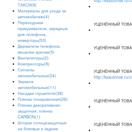
http://ksautonsk.ru
ТАКСИ(9)
Материалы для ухода за
автомобилем(4)
Переходники
УЦЕНЁННЫЙ ТОВА
прикуриватели, зарядные
для телефона,
инверторы(53)
Держатели телефона,
УЦЕНЁННЫЙ ТОВА
вешалки-крючки(5)
Вентиляторы(2)
Компрессоры(8)
Сигналы
УЦЕНЁННЫЙ ТОВА
автомобильные(24)
http://ksautonsk.ru
Зеркала
автомобильные(11)
Насадки глушителя(38)
Пленка тонировочная(26)
УЦЕНЁННЫЙ ТОВА
Пленка декоративная,
защитная, пленка
CARBON(1)
Шторки солнцезащитные
УЦЕНЁННЫЙ ТОВА
на боковые и задние