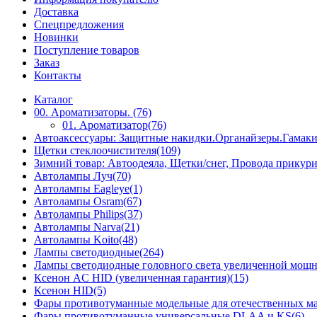
Доставка
Спецпредложения
Новинки
Поступление товаров
Заказ
Контакты
Каталог
00. Ароматизаторы. (76)
01. Ароматизатор(76)
Автоаксессуары: Защитные накидки.Органайзеры.Гамак
Щетки стеклоочистителя(109)
Зимний товар: Автоодеяла, Щетки/снег, Провода прикур
Автолампы Луч(70)
Автолампы Eagleye(1)
Автолампы Osram(67)
Автолампы Philips(37)
Автолампы Narva(21)
Автолампы Koito(48)
Лампы светодиодные(264)
Лампы светодиодные головного света увеличенной мощн
Ксенон AC HID (увеличенная гарантия)(15)
Ксенон HID(5)
Фары противотуманные модельные для отечественных м
Фары противотуманные универсальные DLAA и KS(6)