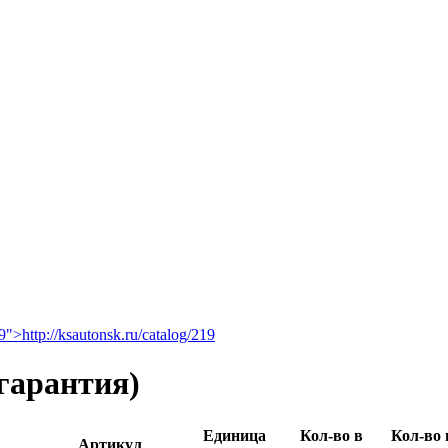
19">http://ksautonsk.ru/catalog/219
гарантия)
Единица
Кол-во в
Кол-во 
Артикул