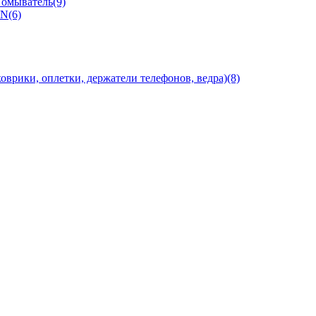
 омыватель(9)
N(6)
оврики, оплетки, держатели телефонов, ведра)(8)