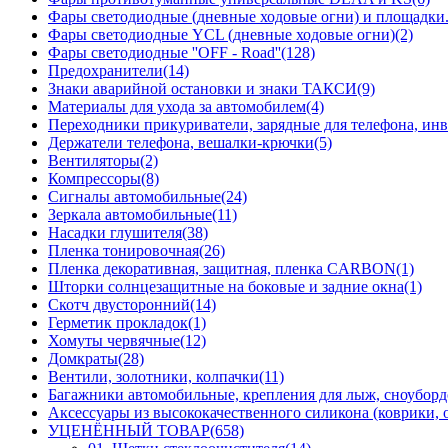
Фары светодиодные (дневные ходовые огни) и площадки.
Фары светодиодные YCL (дневные ходовые огни)(2)
Фары светодиодные ''OFF - Road''(128)
Предохранители(14)
Знаки аварийной остановки и знаки ТАКСИ(9)
Материалы для ухода за автомобилем(4)
Переходники прикуриватели, зарядные для телефона, инв
Держатели телефона, вешалки-крючки(5)
Вентиляторы(2)
Компрессоры(8)
Сигналы автомобильные(24)
Зеркала автомобильные(11)
Насадки глушителя(38)
Пленка тонировочная(26)
Пленка декоративная, защитная, пленка CARBON(1)
Шторки солнцезащитные на боковые и задние окна(1)
Скотч двусторонний(14)
Герметик прокладок(1)
Хомуты червячные(12)
Домкраты(28)
Вентили, золотники, колпачки(11)
Багажники автомобильные, крепления для лыж, сноуборд
Аксессуары из высококачественного силикона (коврики, о
УЦЕНЁННЫЙ ТОВАР(658)