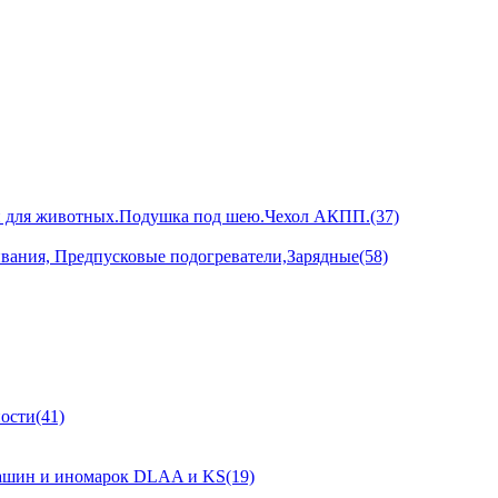
и для животных.Подушка под шею.Чехол АКПП.(37)
ивания, Предпусковые подогреватели,Зарядные(58)
ости(41)
ашин и иномарок DLAA и KS(19)