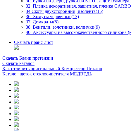
30. Ручки на двери, ручки на КПП, защита бампера,
32. Пленка декоративная, защитная, пленка CARBO
34 Скотч двухсторонний, изолента(15)
36. Хомуты червячные(13)
37. Домкраты(5)
38. Вентили, золотники, колпачки(9)
40. Аксессуары из высококачественного силикона (к
Скачать прайс-лист
Скачать Бланк претензии
Скачать каталог
Как отличить оригинальный Компрессор Циклон
Каталог щеток стеклоочистителя МЕДВЕДЬ