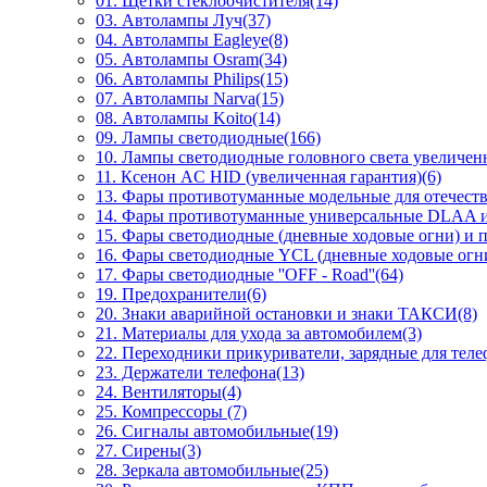
01. Щетки стеклоочистителя(14)
03. Автолампы Луч(37)
04. Автолампы Eagleye(8)
05. Автолампы Osram(34)
06. Автолампы Philips(15)
07. Автолампы Narva(15)
08. Автолампы Koito(14)
09. Лампы светодиодные(166)
10. Лампы светодиодные головного света увеличен
11. Ксенон AC HID (увеличенная гарантия)(6)
13. Фары противотуманные модельные для отечес
14. Фары противотуманные универсальные DLAA и
15. Фары светодиодные (дневные ходовые огни) и 
16. Фары светодиодные YCL (дневные ходовые огни
17. Фары светодиодные ''OFF - Road''(64)
19. Предохранители(6)
20. Знаки аварийной остановки и знаки ТАКСИ(8)
21. Материалы для ухода за автомобилем(3)
22. Переходники прикуриватели, зарядные для теле
23. Держатели телефона(13)
24. Вентиляторы(4)
25. Компрессоры (7)
26. Сигналы автомобильные(19)
27. Сирены(3)
28. Зеркала автомобильные(25)