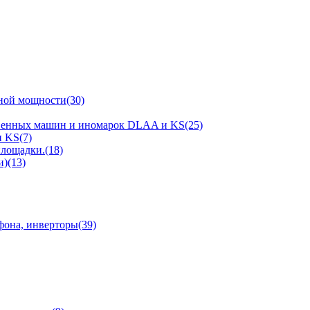
ной мощности(30)
твенных машин и иномарок DLAA и KS(25)
 KS(7)
площадки.(18)
)(13)
фона, инверторы(39)