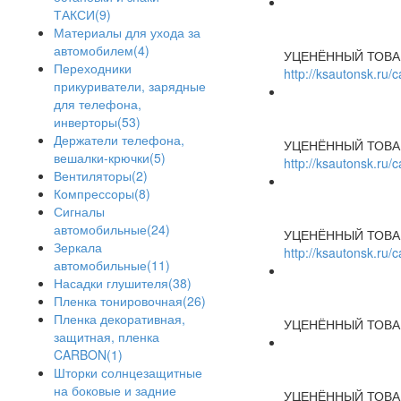
ТАКСИ(9)
Материалы для ухода за
автомобилем(4)
УЦЕНЁННЫЙ ТОВА
Переходники
http://ksautonsk.ru
прикуриватели, зарядные
для телефона,
инверторы(53)
Держатели телефона,
УЦЕНЁННЫЙ ТОВА
вешалки-крючки(5)
http://ksautonsk.ru
Вентиляторы(2)
Компрессоры(8)
Сигналы
автомобильные(24)
УЦЕНЁННЫЙ ТОВА
Зеркала
http://ksautonsk.ru
автомобильные(11)
Насадки глушителя(38)
Пленка тонировочная(26)
Пленка декоративная,
УЦЕНЁННЫЙ ТОВА
защитная, пленка
CARBON(1)
Шторки солнцезащитные
на боковые и задние
УЦЕНЁННЫЙ ТОВА