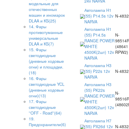
24v NARVA
модельные для
отечественных
Автолампа H1
машин и иномарок
(55) P14.5s 12v
N-4832
DLAA и KS(25)
NARVA
14. Фары
Автолампа H1
противотуманные
(55) P14.5s
N-
универсальные
RANGE POWER
98514
DLAA и KS(7)
WHITE
(48641
15. Фары
4500K(2шт) 12v
RPW2)
светодиодные
NARVA
(дневные ходовые
Автолампа H3
огни) и площадки.
(55) P22s 12v
N-4832
(18)
NARVA
16. Фары
светодиодные YCL
Автолампа H3
(дневные ходовые
(55) PK22s
N-
огни)(13)
RANGE POWER
98516
17. Фары
WHITE
(4860
светодиодные
4500K(2шт) 12v
''OFF - Road''(64)
NARVA
19.
Автолампа H7
Предохранители(6)
(55) PX26d 12v
N-4832