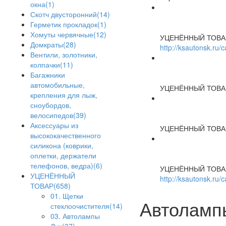
окна(1)
Скотч двусторонний(14)
Герметик прокладок(1)
Хомуты червячные(12)
УЦЕНЁННЫЙ ТОВА
Домкраты(28)
http://ksautonsk.ru
Вентили, золотники,
колпачки(11)
Багажники
автомобильные,
УЦЕНЁННЫЙ ТОВА
крепления для лыж,
сноубордов,
велосипедов(39)
Аксессуары из
УЦЕНЁННЫЙ ТОВА
высококачественного
силикона (коврики,
оплетки, держатели
телефонов, ведра)(6)
УЦЕНЁННЫЙ ТОВА
УЦЕНЁННЫЙ
http://ksautonsk.ru/
ТОВАР(658)
01. Щетки
Автоламп
стеклоочистителя(14)
03. Автолампы