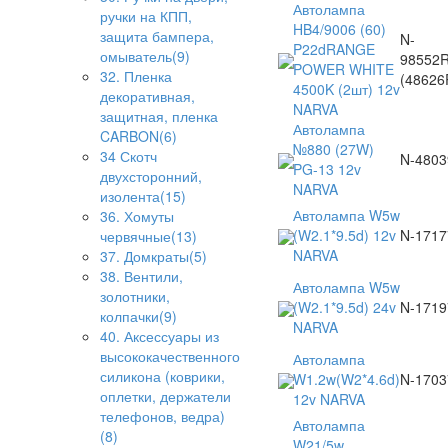
Автолампа
ручки на КПП,
HB4/9006 (60)
защита бампера,
N-
P22dRANGE
омыватель(9)
98552
POWER WHITE
32. Пленка
(4862
4500K (2шт) 12v
декоративная,
NARVA
защитная, пленка
Автолампа
CARBON(6)
№880 (27W)
34 Скотч
N-4803
PG-13 12v
двухсторонний,
NARVA
изолента(15)
Автолампа W5w
36. Хомуты
(W2.1*9.5d) 12v
N-1717
червячные(13)
NARVA
37. Домкраты(5)
38. Вентили,
Автолампа W5w
золотники,
(W2.1*9.5d) 24v
N-1719
колпачки(9)
NARVA
40. Аксессуары из
высококачественного
Автолампа
силикона (коврики,
W1.2w(W2*4.6d)
N-1703
оплетки, держатели
12v NARVA
телефонов, ведра)
Автолампа
(8)
W21/5w