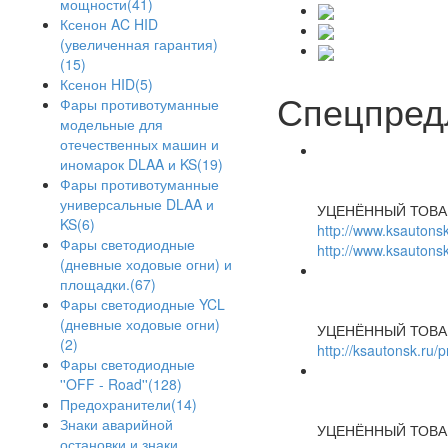
мощности(41)
Ксенон AC HID
(увеличенная гарантия)
(15)
Ксенон HID(5)
Спецпред
Фары противотуманные
модельные для
отечественных машин и
иномарок DLAA и KS(19)
Фары противотуманные
универсальные DLAA и
УЦЕНЁННЫЙ ТОВА
KS(6)
http://www.ksautonsk
Фары светодиодные
http://www.ksautonsk
(дневные ходовые огни) и
площадки.(67)
Фары светодиодные YCL
(дневные ходовые огни)
УЦЕНЁННЫЙ ТОВА
(2)
http://ksautonsk.ru/
Фары светодиодные
''OFF - Road''(128)
Предохранители(14)
Знаки аварийной
УЦЕНЁННЫЙ ТОВА
остановки и знаки