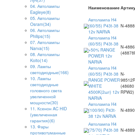
Луч(37)
04. Автолампы
Наименование
Артик
Eagleye(8)
05. Автолампы
Автолампа H4
Osram(34)
(60/55) P43t-38
N-4888
06. Автолампы
12v NARVA
Philips(15)
Автолампа H4
07. Автолампы
(60/55) P43t-38
N-488
Narva(15)
+50% RANGE
(48878
08. Автолампы
POWER 12v
Koito(14)
NARVA
09. Лампы
Автолампа H4
светодиодные(166)
(60/55) P43t-38
N-
10. Лампы
RANGE POWER
98512
светодиодные
WHITE
(48680
головного света
4500K(2шт) 12v
RPW2)
увеличенной
NARVA
мощности(30)
Автолампа H4
11. Ксенон AC HID
(100/90) P43t-
N-4890
(увеличенная
38 12v NARVA
гарантия)(6)
Автолампа H4
13. Фары
(75/70) P43t-38
N-4889
противотуманные