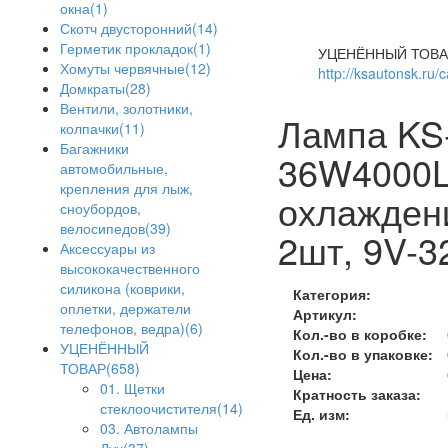
окна(1)
Скотч двусторонний(14)
Герметик прокладок(1)
УЦЕНЁННЫЙ ТОВА
Хомуты червячные(12)
http://ksautonsk.ru/
Домкраты(28)
Вентили, золотники,
Лампа KS
колпачки(11)
Багажники
36W4000L
автомобильные,
крепления для лыж,
охлажден
сноубордов,
велосипедов(39)
2шт, 9V-
Аксессуары из
высококачественного
силикона (коврики,
Категория:
оплетки, держатели
Артикул:
телефонов, ведра)(6)
Кол.-во в коробке:
УЦЕНЁННЫЙ
Кол.-во в упаковке:
ТОВАР(658)
Цена:
01. Щетки
Кратность заказа:
стеклоочистителя(14)
Ед. изм:
03. Автолампы