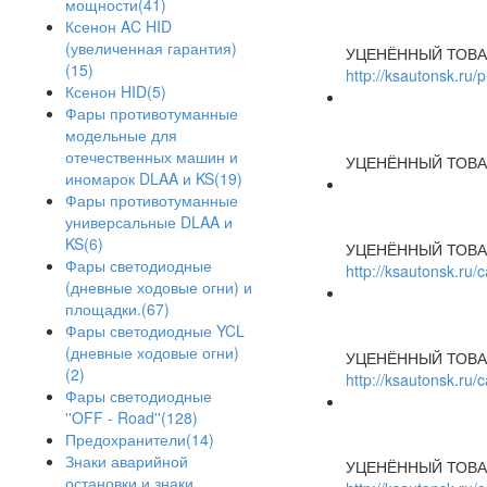
мощности(41)
Ксенон AC HID
(увеличенная гарантия)
УЦЕНЁННЫЙ ТОВА
(15)
http://ksautonsk.ru/
Ксенон HID(5)
Фары противотуманные
модельные для
отечественных машин и
УЦЕНЁННЫЙ ТОВА
иномарок DLAA и KS(19)
Фары противотуманные
универсальные DLAA и
KS(6)
УЦЕНЁННЫЙ ТОВА
Фары светодиодные
http://ksautonsk.ru
(дневные ходовые огни) и
площадки.(67)
Фары светодиодные YCL
(дневные ходовые огни)
УЦЕНЁННЫЙ ТОВА
(2)
http://ksautonsk.ru
Фары светодиодные
''OFF - Road''(128)
Предохранители(14)
Знаки аварийной
УЦЕНЁННЫЙ ТОВА
остановки и знаки