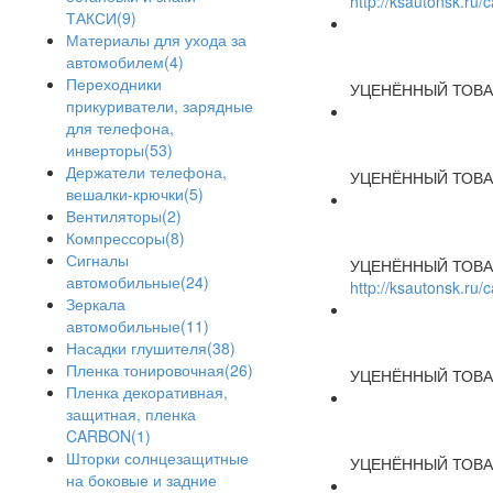
http://ksautonsk.ru
ТАКСИ(9)
Материалы для ухода за
автомобилем(4)
Переходники
УЦЕНЁННЫЙ ТОВА
прикуриватели, зарядные
для телефона,
инверторы(53)
Держатели телефона,
УЦЕНЁННЫЙ ТОВА
вешалки-крючки(5)
Вентиляторы(2)
Компрессоры(8)
Сигналы
УЦЕНЁННЫЙ ТОВА
автомобильные(24)
http://ksautonsk.ru
Зеркала
автомобильные(11)
Насадки глушителя(38)
Пленка тонировочная(26)
УЦЕНЁННЫЙ ТОВА
Пленка декоративная,
защитная, пленка
CARBON(1)
Шторки солнцезащитные
УЦЕНЁННЫЙ ТОВА
на боковые и задние