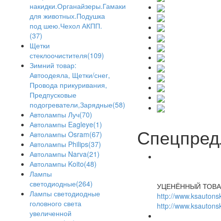
накидки.Органайзеры.Гамаки
для животных.Подушка
под шею.Чехол АКПП.
(37)
Щетки
стеклоочистителя(109)
Зимний товар:
Автоодеяла, Щетки/снег,
Провода прикуривания,
Предпусковые
подогреватели,Зарядные(58)
Автолампы Луч(70)
Автолампы Eagleye(1)
Спецпред
Автолампы Osram(67)
Автолампы Philips(37)
Автолампы Narva(21)
Автолампы Koito(48)
Лампы
светодиодные(264)
УЦЕНЁННЫЙ ТОВА
Лампы светодиодные
http://www.ksautonsk
головного света
http://www.ksautonsk
увеличенной