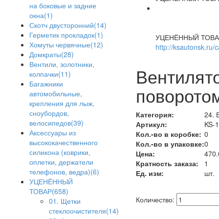
на боковые и задние
окна(1)
Скотч двусторонний(14)
Герметик прокладок(1)
УЦЕНЁННЫЙ ТОВА
Хомуты червячные(12)
http://ksautonsk.ru/
Домкраты(28)
Вентили, золотники,
Вентилято
колпачки(11)
Багажники
поворотом
автомобильные,
крепления для лыж,
сноубордов,
Категория:
24. 
велосипедов(39)
Артикул:
KS-1
Аксессуары из
Кол.-во в коробке:
0
высококачественного
Кол.-во в упаковке:
0
силикона (коврики,
Цена:
470.
оплетки, держатели
Кратность заказа:
1
телефонов, ведра)(6)
Ед. изм:
шт.
УЦЕНЁННЫЙ
ТОВАР(658)
Количество:
01. Щетки
стеклоочистителя(14)