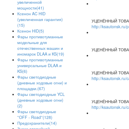
увеличенной
мощности(41)
Ксенон AC HID
(увеличенная гарантия)
УЦЕНЁННЫЙ ТОВА
(15)
http://ksautonsk.ru/
Ксенон HID(5)
Фары противотуманные
модельные для
отечественных машин и
УЦЕНЁННЫЙ ТОВА
иномарок DLAA и KS(19)
Фары противотуманные
универсальные DLAA и
KS(6)
УЦЕНЁННЫЙ ТОВА
Фары светодиодные
http://ksautonsk.ru
(дневные ходовые огни) и
площадки.(67)
Фары светодиодные YCL
(дневные ходовые огни)
УЦЕНЁННЫЙ ТОВА
(2)
http://ksautonsk.ru
Фары светодиодные
''OFF - Road''(128)
Предохранители(14)
Знаки аварийной