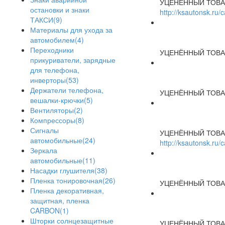
УЦЕНЁННЫЙ ТОВА
остановки и знаки
http://ksautonsk.ru
ТАКСИ(9)
Материалы для ухода за
автомобилем(4)
Переходники
УЦЕНЁННЫЙ ТОВА
прикуриватели, зарядные
для телефона,
инверторы(53)
Держатели телефона,
УЦЕНЁННЫЙ ТОВА
вешалки-крючки(5)
Вентиляторы(2)
Компрессоры(8)
Сигналы
УЦЕНЁННЫЙ ТОВА
автомобильные(24)
http://ksautonsk.ru
Зеркала
автомобильные(11)
Насадки глушителя(38)
Пленка тонировочная(26)
УЦЕНЁННЫЙ ТОВА
Пленка декоративная,
защитная, пленка
CARBON(1)
Шторки солнцезащитные
УЦЕНЁННЫЙ ТОВА