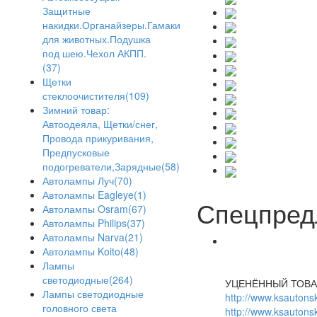
Защитные
накидки.Органайзеры.Гамаки
для животных.Подушка
под шею.Чехол АКПП.
(37)
Щетки
стеклоочистителя(109)
Зимний товар:
Автоодеяла, Щетки/снег,
Провода прикуривания,
Предпусковые
подогреватели,Зарядные(58)
Автолампы Луч(70)
Автолампы Eagleye(1)
Спецпред
Автолампы Osram(67)
Автолампы Philips(37)
Автолампы Narva(21)
Автолампы Koito(48)
Лампы
светодиодные(264)
УЦЕНЁННЫЙ ТОВА
Лампы светодиодные
http://www.ksautonsk
головного света
http://www.ksautonsk