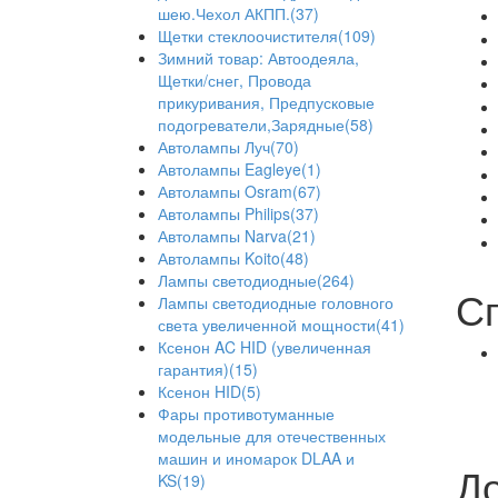
шею.Чехол АКПП.(37)
Щетки стеклоочистителя(109)
Зимний товар: Автоодеяла,
Щетки/снег, Провода
прикуривания, Предпусковые
подогреватели,Зарядные(58)
Автолампы Луч(70)
Автолампы Eagleye(1)
Автолампы Osram(67)
Автолампы Philips(37)
Автолампы Narva(21)
Автолампы Koito(48)
Лампы светодиодные(264)
С
Лампы светодиодные головного
света увеличенной мощности(41)
Ксенон AC HID (увеличенная
гарантия)(15)
Ксенон HID(5)
Фары противотуманные
модельные для отечественных
машин и иномарок DLAA и
До
KS(19)