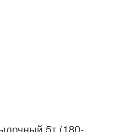
и
ылочный 5т (180-