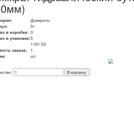
50мм)
гория:
Домкраты
кул:
5т
во в коробке:
0
во в упаковке:
5
:
1181.52
ость заказа:
1
зм:
шт.
ество: