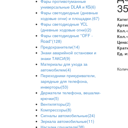
Фары противотуманные
3
универсальные DLAA и KS(6)
Фары светодиодные (дневные
ходовые огни) и площадки.(67)
Кате
Фары светодиодные YCL
Арти
(дневные ходовые огни)(2)
Кол.-
Фары светодиодные ''OFF -
Кол.-
Road''(128)
Цена
Предохранители(14)
Кратн
Знаки аварийной остановки и
Ед. и
знаки ТАКСИ(9)
Материалы для ухода за
Колич
автомобилем(4)
Переходники прикуриватели,
зарядные для телефона,
инверторы(53)
Держатели телефона, вешалки-
крючки(5)
Вентиляторы(2)
Компрессоры(8)
Сигналы автомобильные(24)
Зеркала автомобильные(11)
Насадки глушителя(38)