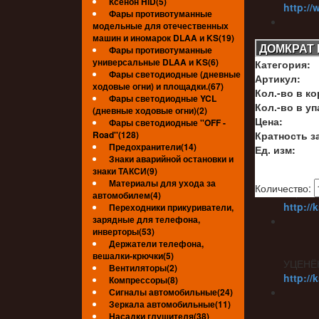
Ксенон HID(5)
http://
Фары противотуманные
модельные для отечественных
машин и иномарок DLAA и KS(19)
ДОМКРАТ 
Фары противотуманные
универсальные DLAA и KS(6)
Категория:
УЦЕНЁ
Фары светодиодные (дневные
Артикул:
http://
ходовые огни) и площадки.(67)
Кол.-во в ко
Фары светодиодные YCL
Кол.-во в уп
(дневные ходовые огни)(2)
Цена:
Фары светодиодные ''OFF -
Road''(128)
Кратность за
УЦЕНЁ
Предохранители(14)
Ед. изм:
Знаки аварийной остановки и
знаки ТАКСИ(9)
Материалы для ухода за
Количество:
УЦЕНЁ
автомобилем(4)
http://
Переходники прикуриватели,
зарядные для телефона,
инверторы(53)
Держатели телефона,
вешалки-крючки(5)
УЦЕНЁ
Вентиляторы(2)
http://
Компрессоры(8)
Сигналы автомобильные(24)
Зеркала автомобильные(11)
Насадки глушителя(38)