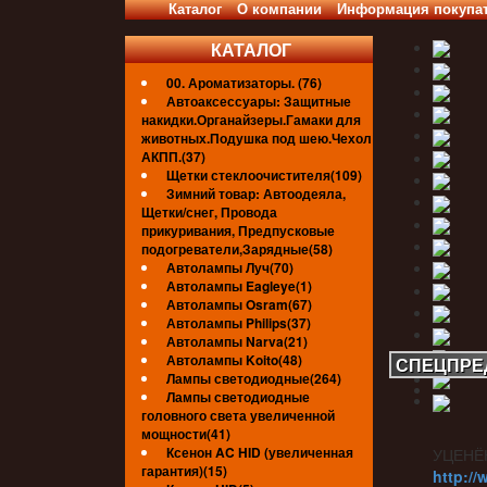
Каталог
О компании
Информация покупа
КАТАЛОГ
00. Ароматизаторы. (76)
Автоаксессуары: Защитные
накидки.Органайзеры.Гамаки для
животных.Подушка под шею.Чехол
АКПП.(37)
Щетки стеклоочистителя(109)
Зимний товар: Автоодеяла,
Щетки/снег, Провода
прикуривания, Предпусковые
подогреватели,Зарядные(58)
Автолампы Луч(70)
Автолампы Eagleye(1)
Автолампы Osram(67)
Автолампы Philips(37)
Автолампы Narva(21)
Автолампы Koito(48)
СПЕЦПРЕ
Лампы светодиодные(264)
Лампы светодиодные
головного света увеличенной
мощности(41)
Ксенон AC HID (увеличенная
УЦЕНЁ
гарантия)(15)
http://