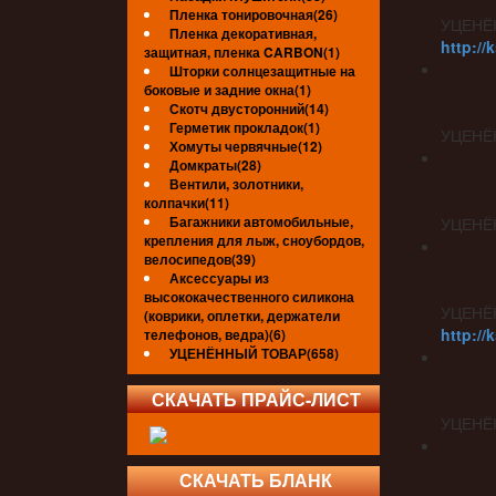
Пленка тонировочная(26)
УЦЕНЁ
Пленка декоративная,
http://
защитная, пленка CARBON(1)
Шторки солнцезащитные на
боковые и задние окна(1)
Скотч двусторонний(14)
Герметик прокладок(1)
УЦЕНЁ
Хомуты червячные(12)
Домкраты(28)
Вентили, золотники,
колпачки(11)
Багажники автомобильные,
УЦЕНЁ
крепления для лыж, сноубордов,
велосипедов(39)
Аксессуары из
высококачественного силикона
УЦЕНЁ
(коврики, оплетки, держатели
http://
телефонов, ведра)(6)
УЦЕНЁННЫЙ ТОВАР(658)
СКАЧАТЬ ПРАЙС-ЛИСТ
УЦЕНЁ
СКАЧАТЬ БЛАНК