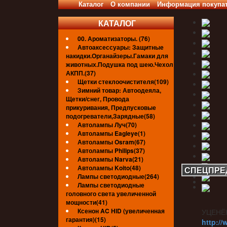
Каталог
О компании
Информация покупа
КАТАЛОГ
00. Ароматизаторы. (76)
Автоаксессуары: Защитные
накидки.Органайзеры.Гамаки для
животных.Подушка под шею.Чехол
АКПП.(37)
Щетки стеклоочистителя(109)
Зимний товар: Автоодеяла,
Щетки/снег, Провода
прикуривания, Предпусковые
подогреватели,Зарядные(58)
Автолампы Луч(70)
Автолампы Eagleye(1)
Автолампы Osram(67)
Автолампы Philips(37)
Автолампы Narva(21)
Автолампы Koito(48)
СПЕЦПРЕ
Лампы светодиодные(264)
Лампы светодиодные
головного света увеличенной
мощности(41)
Ксенон AC HID (увеличенная
УЦЕНЁ
гарантия)(15)
http://