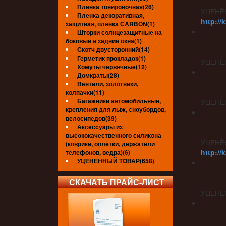
Пленка тонировочная(26)
УЦЕНЁ
Пленка декоративная,
http://
защитная, пленка CARBON(1)
Шторки солнцезащитные на
боковые и задние окна(1)
Скотч двусторонний(14)
Герметик прокладок(1)
УЦЕНЁ
Хомуты червячные(12)
Домкраты(28)
Вентили, золотники,
колпачки(11)
Багажники автомобильные,
УЦЕНЁ
крепления для лыж, сноубордов,
велосипедов(39)
Аксессуары из
высококачественного силикона
УЦЕНЁ
(коврики, оплетки, держатели
http://
телефонов, ведра)(6)
УЦЕНЁННЫЙ ТОВАР(658)
СКАЧАТЬ ПРАЙС-ЛИСТ
УЦЕНЁ