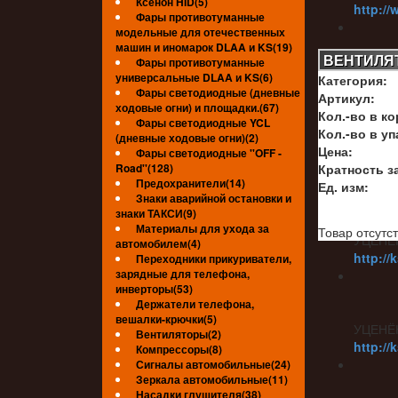
Ксенон HID(5)
http://
Фары противотуманные
модельные для отечественных
машин и иномарок DLAA и KS(19)
ВЕНТИЛЯТ
Фары противотуманные
универсальные DLAA и KS(6)
Категория:
УЦЕНЁ
Фары светодиодные (дневные
Артикул:
http://
ходовые огни) и площадки.(67)
Кол.-во в ко
Фары светодиодные YCL
Кол.-во в уп
(дневные ходовые огни)(2)
Цена:
Фары светодиодные ''OFF -
Road''(128)
Кратность за
УЦЕНЁ
Предохранители(14)
Ед. изм:
Знаки аварийной остановки и
знаки ТАКСИ(9)
Материалы для ухода за
Товар отсутст
УЦЕНЁ
автомобилем(4)
http://
Переходники прикуриватели,
зарядные для телефона,
инверторы(53)
Держатели телефона,
вешалки-крючки(5)
УЦЕНЁ
Вентиляторы(2)
http://
Компрессоры(8)
Сигналы автомобильные(24)
Зеркала автомобильные(11)
Насадки глушителя(38)