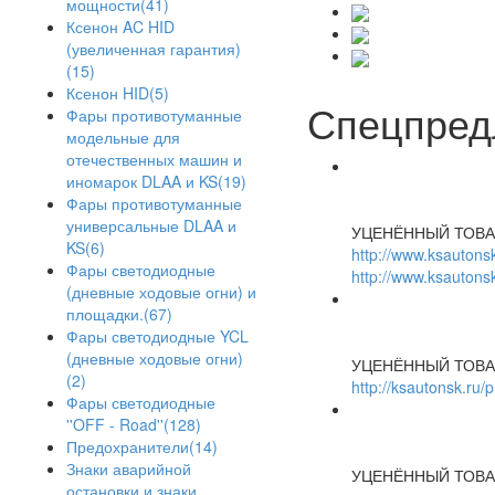
мощности(41)
Ксенон AC HID
(увеличенная гарантия)
(15)
Ксенон HID(5)
Спецпред
Фары противотуманные
модельные для
отечественных машин и
иномарок DLAA и KS(19)
Фары противотуманные
универсальные DLAA и
УЦЕНЁННЫЙ ТОВА
KS(6)
http://www.ksautonsk
Фары светодиодные
http://www.ksautonsk
(дневные ходовые огни) и
площадки.(67)
Фары светодиодные YCL
(дневные ходовые огни)
УЦЕНЁННЫЙ ТОВА
(2)
http://ksautonsk.ru/
Фары светодиодные
''OFF - Road''(128)
Предохранители(14)
Знаки аварийной
УЦЕНЁННЫЙ ТОВА
остановки и знаки