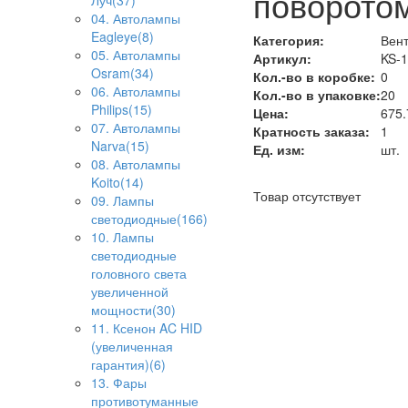
поворотом
Луч(37)
04. Автолампы
Eagleye(8)
Категория:
Вен
05. Автолампы
Артикул:
KS-1
Osram(34)
Кол.-во в коробке:
0
06. Автолампы
Кол.-во в упаковке:
20
Philips(15)
Цена:
675.
07. Автолампы
Кратность заказа:
1
Narva(15)
Ед. изм:
шт.
08. Автолампы
Koito(14)
Товар отсутствует
09. Лампы
светодиодные(166)
10. Лампы
светодиодные
головного света
увеличенной
мощности(30)
11. Ксенон AC HID
(увеличенная
гарантия)(6)
13. Фары
противотуманные