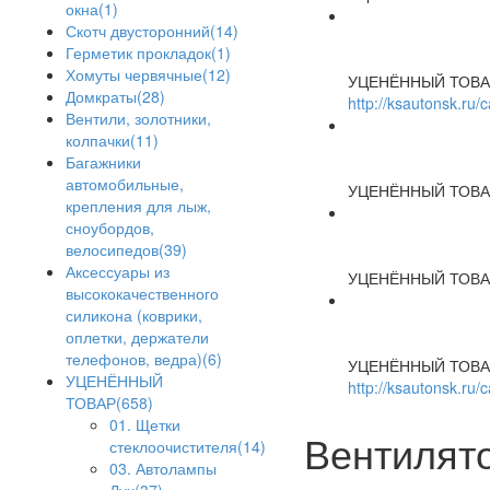
окна(1)
Скотч двусторонний(14)
Герметик прокладок(1)
Хомуты червячные(12)
УЦЕНЁННЫЙ ТОВА
Домкраты(28)
http://ksautonsk.ru
Вентили, золотники,
колпачки(11)
Багажники
автомобильные,
УЦЕНЁННЫЙ ТОВА
крепления для лыж,
сноубордов,
велосипедов(39)
Аксессуары из
УЦЕНЁННЫЙ ТОВА
высококачественного
силикона (коврики,
оплетки, держатели
телефонов, ведра)(6)
УЦЕНЁННЫЙ ТОВА
УЦЕНЁННЫЙ
http://ksautonsk.ru/
ТОВАР(658)
01. Щетки
Вентилято
стеклоочистителя(14)
03. Автолампы