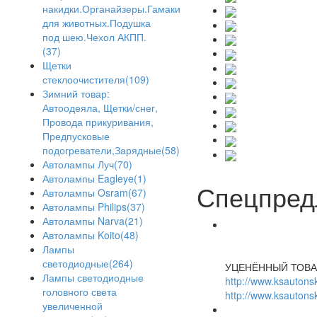
накидки.Органайзеры.Гамаки
для животных.Подушка
под шею.Чехол АКПП.
(37)
Щетки
стеклоочистителя(109)
Зимний товар:
Автоодеяла, Щетки/снег,
Провода прикуривания,
Предпусковые
подогреватели,Зарядные(58)
Автолампы Луч(70)
Автолампы Eagleye(1)
Спецпред
Автолампы Osram(67)
Автолампы Philips(37)
Автолампы Narva(21)
Автолампы Koito(48)
Лампы
светодиодные(264)
УЦЕНЁННЫЙ ТОВА
Лампы светодиодные
http://www.ksautonsk
головного света
http://www.ksautonsk
увеличенной