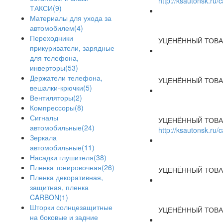
http://ksautonsk.ru
ТАКСИ(9)
Материалы для ухода за
автомобилем(4)
Переходники
УЦЕНЁННЫЙ ТОВА
прикуриватели, зарядные
для телефона,
инверторы(53)
Держатели телефона,
УЦЕНЁННЫЙ ТОВА
вешалки-крючки(5)
Вентиляторы(2)
Компрессоры(8)
Сигналы
УЦЕНЁННЫЙ ТОВА
автомобильные(24)
http://ksautonsk.ru
Зеркала
автомобильные(11)
Насадки глушителя(38)
Пленка тонировочная(26)
УЦЕНЁННЫЙ ТОВА
Пленка декоративная,
защитная, пленка
CARBON(1)
Шторки солнцезащитные
УЦЕНЁННЫЙ ТОВА
на боковые и задние