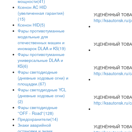
мощности(41)
Ксенон AC HID
(увеличенная гарантия)
УЦЕНЁННЫЙ ТОВА
(15)
http://ksautonsk.ru/
Ксенон HID(5)
Фары противотуманные
модельные для
отечественных машин и
УЦЕНЁННЫЙ ТОВА
иномарок DLAA и KS(19)
Фары противотуманные
универсальные DLAA и
KS(6)
УЦЕНЁННЫЙ ТОВА
Фары светодиодные
http://ksautonsk.ru
(дневные ходовые огни) и
площадки.(67)
Фары светодиодные YCL
(дневные ходовые огни)
УЦЕНЁННЫЙ ТОВА
(2)
http://ksautonsk.ru
Фары светодиодные
''OFF - Road''(128)
Предохранители(14)
Знаки аварийной
УЦЕНЁННЫЙ ТОВА
остановки и знаки