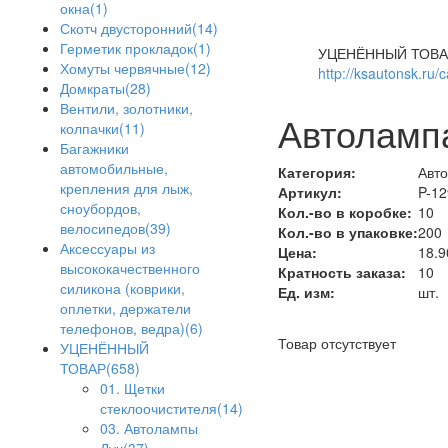
окна(1)
Скотч двусторонний(14)
Герметик прокладок(1)
УЦЕНЁННЫЙ ТОВА
Хомуты червячные(12)
http://ksautonsk.ru/
Домкраты(28)
Вентили, золотники,
Автолампа
колпачки(11)
Багажники
автомобильные,
Категория:
Авто
крепления для лыж,
Артикул:
P-12
сноубордов,
Кол.-во в коробке:
10
велосипедов(39)
Кол.-во в упаковке:
200
Аксессуары из
Цена:
18.9
высококачественного
Кратность заказа:
10
силикона (коврики,
Ед. изм:
шт.
оплетки, держатели
телефонов, ведра)(6)
Товар отсутствует
УЦЕНЁННЫЙ
ТОВАР(658)
01. Щетки
стеклоочистителя(14)
03. Автолампы