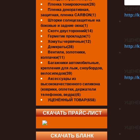
Пленка тонировочная(26)
УЦЕНЁ
Пленка декоративная,
http://
защитная, пленка CARBON(1)
Шторки солнцезащитные на
боковые и задние окна(1)
Скотч двусторонний(14)
Герметик прокладок(1)
УЦЕНЁ
Хомуты червячные(12)
http://
Домкраты(28)
Вентили, золотники,
колпачки(11)
Багажники автомобильные,
крепления для лыж, сноубордов,
УЦЕНЁ
велосипедов(39)
http://
Аксессуары из
высококачественного силикона
(коврики, оплетки, держатели
телефонов, ведра)(6)
УЦЕНЁННЫЙ ТОВАР(658)
УЦЕНЁ
СКАЧАТЬ ПРАЙС-ЛИСТ
УЦЕНЁ
СКАЧАТЬ БЛАНК