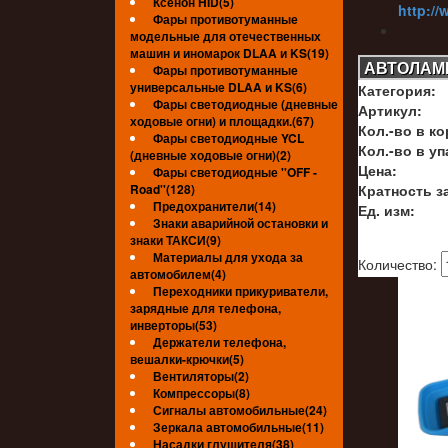
Ксенон HID(5)
http://
Фары противотуманные
модельные для отечественных
машин и иномарок DLAA и KS(19)
АВТОЛАМПА
Фары противотуманные
универсальные DLAA и KS(6)
Категория:
УЦЕНЁ
Фары светодиодные (дневные
Артикул:
http://
ходовые огни) и площадки.(67)
Кол.-во в ко
Фары светодиодные YCL
Кол.-во в уп
(дневные ходовые огни)(2)
Цена:
Фары светодиодные ''OFF -
Road''(128)
Кратность за
УЦЕНЁ
Предохранители(14)
Ед. изм:
Знаки аварийной остановки и
знаки ТАКСИ(9)
Материалы для ухода за
Количество:
автомобилем(4)
Переходники прикуриватели,
зарядные для телефона,
инверторы(53)
Держатели телефона,
вешалки-крючки(5)
Вентиляторы(2)
Компрессоры(8)
Сигналы автомобильные(24)
Зеркала автомобильные(11)
Насадки глушителя(38)