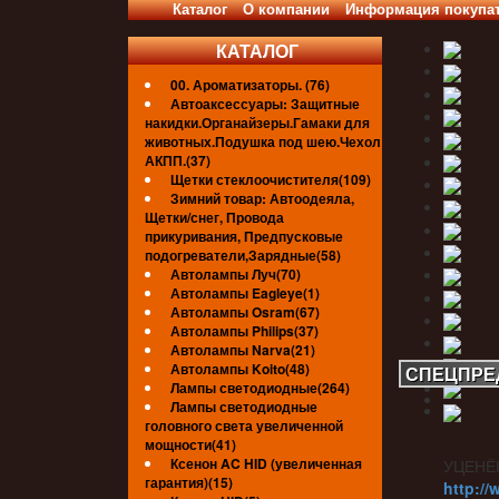
Каталог
О компании
Информация покупа
КАТАЛОГ
00. Ароматизаторы. (76)
Автоаксессуары: Защитные
накидки.Органайзеры.Гамаки для
животных.Подушка под шею.Чехол
АКПП.(37)
Щетки стеклоочистителя(109)
Зимний товар: Автоодеяла,
Щетки/снег, Провода
прикуривания, Предпусковые
подогреватели,Зарядные(58)
Автолампы Луч(70)
Автолампы Eagleye(1)
Автолампы Osram(67)
Автолампы Philips(37)
Автолампы Narva(21)
Автолампы Koito(48)
СПЕЦПРЕ
Лампы светодиодные(264)
Лампы светодиодные
головного света увеличенной
мощности(41)
Ксенон AC HID (увеличенная
УЦЕНЁ
гарантия)(15)
http://