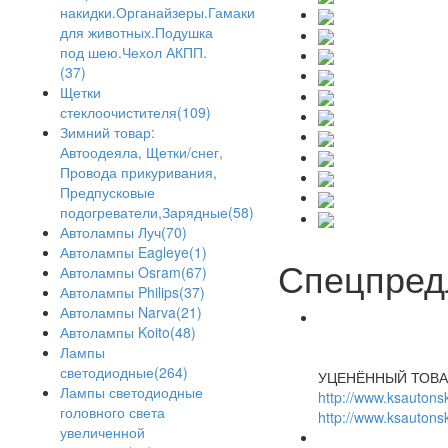
накидки.Органайзеры.Гамаки
для животных.Подушка
под шею.Чехол АКПП.
(37)
Щетки
стеклоочистителя(109)
Зимний товар:
Автоодеяла, Щетки/снег,
Провода прикуривания,
Предпусковые
подогреватели,Зарядные(58)
Автолампы Луч(70)
Автолампы Eagleye(1)
Спецпред
Автолампы Osram(67)
Автолампы Philips(37)
Автолампы Narva(21)
Автолампы Koito(48)
Лампы
светодиодные(264)
УЦЕНЁННЫЙ ТОВА
Лампы светодиодные
http://www.ksautonsk
головного света
http://www.ksautonsk
увеличенной