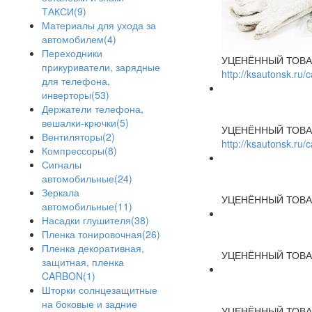
ТАКСИ(9)
Материалы для ухода за
автомобилем(4)
Переходники
УЦЕНЁННЫЙ ТОВА
прикуриватели, зарядные
http://ksautonsk.ru
для телефона,
инверторы(53)
Держатели телефона,
вешалки-крючки(5)
УЦЕНЁННЫЙ ТОВА
Вентиляторы(2)
http://ksautonsk.ru
Компрессоры(8)
Сигналы
автомобильные(24)
Зеркала
УЦЕНЁННЫЙ ТОВА
автомобильные(11)
Насадки глушителя(38)
Пленка тонировочная(26)
Пленка декоративная,
УЦЕНЁННЫЙ ТОВА
защитная, пленка
CARBON(1)
Шторки солнцезащитные
на боковые и задние
УЦЕНЁННЫЙ ТОВА