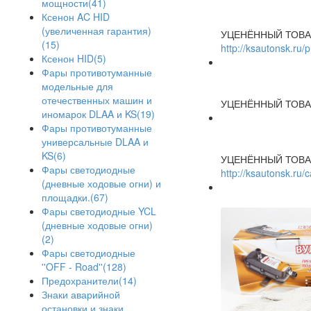
мощности(41)
Ксенон AC HID
(увеличенная гарантия)
УЦЕНЁННЫЙ ТОВА
(15)
http://ksautonsk.ru/
Ксенон HID(5)
Фары противотуманные
модельные для
отечественных машин и
УЦЕНЁННЫЙ ТОВА
иномарок DLAA и KS(19)
Фары противотуманные
универсальные DLAA и
KS(6)
УЦЕНЁННЫЙ ТОВА
Фары светодиодные
http://ksautonsk.ru
(дневные ходовые огни) и
площадки.(67)
Фары светодиодные YCL
(дневные ходовые огни)
(2)
Фары светодиодные
''OFF - Road''(128)
Предохранители(14)
Знаки аварийной
остановки и знаки