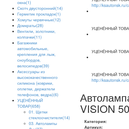
окна(1)
http://ksautonsk.ru
Скотч двусторонний(14)
Герметик прокладок(1)
Хомуты червячные(12)
Домкраты(28)
УЦЕНЁННЫЙ ТОВА
Вентили, золотники,
колпачки(11)
Багажники
автомобильные,
УЦЕНЁННЫЙ ТОВА
крепления для лыж,
сноубордов,
велосипедов(39)
Аксессуары из
УЦЕНЁННЫЙ ТОВА
высококачественного
http://ksautonsk.ru/
силикона (коврики,
оплетки, держатели
Автоламп
телефонов, ведра)(6)
УЦЕНЁННЫЙ
VISION 50
ТОВАР(658)
01. Щетки
стеклоочистителя(14)
Категория:
03. Автолампы
Артикул: