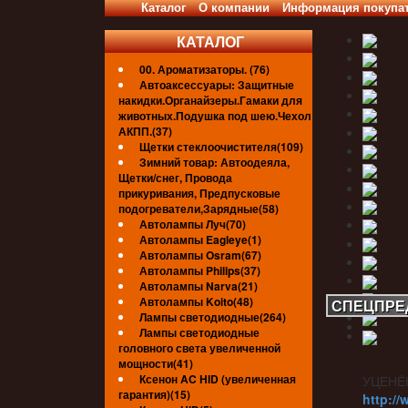
Каталог
О компании
Информация покупа
КАТАЛОГ
00. Ароматизаторы. (76)
Автоаксессуары: Защитные
накидки.Органайзеры.Гамаки для
животных.Подушка под шею.Чехол
АКПП.(37)
Щетки стеклоочистителя(109)
Зимний товар: Автоодеяла,
Щетки/снег, Провода
прикуривания, Предпусковые
подогреватели,Зарядные(58)
Автолампы Луч(70)
Автолампы Eagleye(1)
Автолампы Osram(67)
Автолампы Philips(37)
Автолампы Narva(21)
Автолампы Koito(48)
СПЕЦПРЕ
Лампы светодиодные(264)
Лампы светодиодные
головного света увеличенной
мощности(41)
Ксенон AC HID (увеличенная
УЦЕНЁ
гарантия)(15)
http://