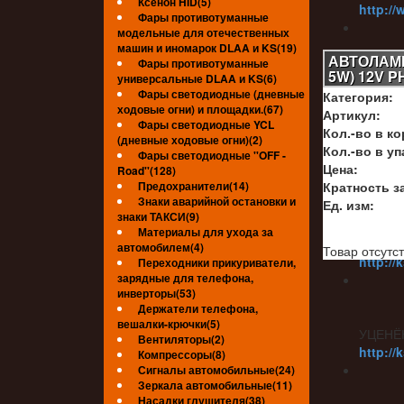
Ксенон HID(5)
http://
Фары противотуманные
модельные для отечественных
машин и иномарок DLAA и KS(19)
АВТОЛАМПА
Фары противотуманные
5W) 12V P
универсальные DLAA и KS(6)
УЦЕНЁ
Фары светодиодные (дневные
Категория:
http://
ходовые огни) и площадки.(67)
Артикул:
Фары светодиодные YCL
Кол.-во в ко
(дневные ходовые огни)(2)
Кол.-во в уп
Фары светодиодные ''OFF -
Цена:
Road''(128)
УЦЕНЁ
Предохранители(14)
Кратность за
Знаки аварийной остановки и
Ед. изм:
знаки ТАКСИ(9)
Материалы для ухода за
УЦЕНЁ
автомобилем(4)
Товар отсутст
http://
Переходники прикуриватели,
зарядные для телефона,
инверторы(53)
Держатели телефона,
вешалки-крючки(5)
УЦЕНЁ
Вентиляторы(2)
http://
Компрессоры(8)
Сигналы автомобильные(24)
Зеркала автомобильные(11)
Насадки глушителя(38)