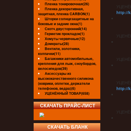
Пленка тонировочная(26)
УЦЕНЁ
Пленка декоративная,
http://
защитная, пленка CARBON(1)
Шторки солнцезащитные на
боковые и задние окна(1)
Скотч двусторонний(14)
Герметик прокладок(1)
УЦЕНЁ
Хомуты червячные(12)
Домкраты(28)
Вентили, золотники,
колпачки(11)
Багажники автомобильные,
УЦЕНЁ
крепления для лыж, сноубордов,
велосипедов(39)
Аксессуары из
высококачественного силикона
УЦЕНЁ
(коврики, оплетки, держатели
http://
телефонов, ведра)(6)
УЦЕНЁННЫЙ ТОВАР(658)
СКАЧАТЬ ПРАЙС-ЛИСТ
УЦЕНЁ
СКАЧАТЬ БЛАНК