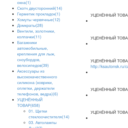
окна(1)
Скотч двусторонний(14)
Герметик прокладок(1)
УЦЕНЁННЫЙ ТОВА
Хомуты червячные(12)
Домкраты(28)
Вентили, золотники,
колпачки(11)
УЦЕНЁННЫЙ ТОВА
Багажники
автомобильные,
крепления для лыж,
сноубордов,
УЦЕНЁННЫЙ ТОВА
велосипедов(39)
http://ksautonsk.ru
Аксессуары из
высококачественного
силикона (коврики,
оплетки, держатели
УЦЕНЁННЫЙ ТОВА
телефонов, ведра)(6)
УЦЕНЁННЫЙ
ТОВАР(658)
01. Щетки
УЦЕНЁННЫЙ ТОВА
стеклоочистителя(14)
03. Автолампы