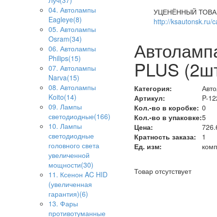
Луч(37)
04. Автолампы
УЦЕНЁННЫЙ ТОВА
Eagleye(8)
http://ksautonsk.ru/
05. Автолампы
Osram(34)
Автолампа
06. Автолампы
Philips(15)
PLUS (2шт
07. Автолампы
Narva(15)
08. Автолампы
Категория:
Авто
Koito(14)
Артикул:
P-1
09. Лампы
Кол.-во в коробке:
0
светодиодные(166)
Кол.-во в упаковке:
5
10. Лампы
Цена:
726.
светодиодные
Кратность заказа:
1
головного света
Ед. изм:
комп
увеличенной
мощности(30)
Товар отсутствует
11. Ксенон AC HID
(увеличенная
гарантия)(6)
13. Фары
противотуманные