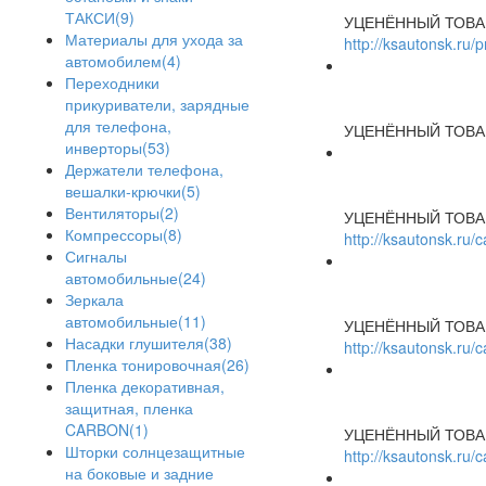
ТАКСИ(9)
УЦЕНЁННЫЙ ТОВА
Материалы для ухода за
http://ksautonsk.ru/
автомобилем(4)
Переходники
прикуриватели, зарядные
для телефона,
УЦЕНЁННЫЙ ТОВА
инверторы(53)
Держатели телефона,
вешалки-крючки(5)
Вентиляторы(2)
УЦЕНЁННЫЙ ТОВА
Компрессоры(8)
http://ksautonsk.ru
Сигналы
автомобильные(24)
Зеркала
автомобильные(11)
УЦЕНЁННЫЙ ТОВА
Насадки глушителя(38)
http://ksautonsk.ru
Пленка тонировочная(26)
Пленка декоративная,
защитная, пленка
CARBON(1)
УЦЕНЁННЫЙ ТОВА
Шторки солнцезащитные
http://ksautonsk.ru
на боковые и задние