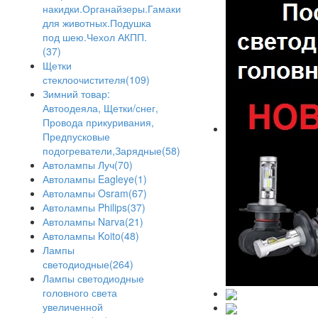
накидки.Органайзеры.Гамаки
для животных.Подушка
под шею.Чехол АКПП.
(37)
Щетки
стеклоочистителя(109)
Зимний товар:
Автоодеяла, Щетки/снег,
Провода прикуривания,
Предпусковые
подогреватели,Зарядные(58)
Автолампы Луч(70)
Автолампы Eagleye(1)
Автолампы Osram(67)
Автолампы Philips(37)
Автолампы Narva(21)
Автолампы Koito(48)
Лампы
светодиодные(264)
Лампы светодиодные
головного света
увеличенной