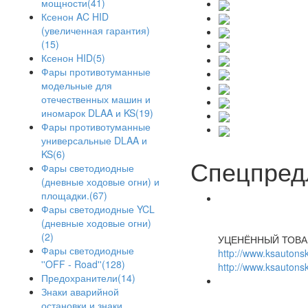
мощности(41)
Ксенон AC HID
(увеличенная гарантия)
(15)
Ксенон HID(5)
Фары противотуманные
модельные для
отечественных машин и
иномарок DLAA и KS(19)
Фары противотуманные
универсальные DLAA и
KS(6)
Спецпред
Фары светодиодные
(дневные ходовые огни) и
площадки.(67)
Фары светодиодные YCL
(дневные ходовые огни)
(2)
УЦЕНЁННЫЙ ТОВА
Фары светодиодные
http://www.ksautonsk
''OFF - Road''(128)
http://www.ksautonsk
Предохранители(14)
Знаки аварийной
остановки и знаки