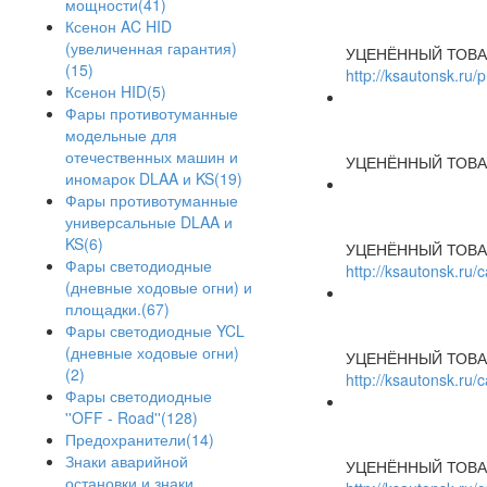
мощности(41)
Ксенон AC HID
(увеличенная гарантия)
УЦЕНЁННЫЙ ТОВА
(15)
http://ksautonsk.ru/
Ксенон HID(5)
Фары противотуманные
модельные для
отечественных машин и
УЦЕНЁННЫЙ ТОВА
иномарок DLAA и KS(19)
Фары противотуманные
универсальные DLAA и
KS(6)
УЦЕНЁННЫЙ ТОВА
Фары светодиодные
http://ksautonsk.ru
(дневные ходовые огни) и
площадки.(67)
Фары светодиодные YCL
(дневные ходовые огни)
УЦЕНЁННЫЙ ТОВА
(2)
http://ksautonsk.ru
Фары светодиодные
''OFF - Road''(128)
Предохранители(14)
Знаки аварийной
УЦЕНЁННЫЙ ТОВА
остановки и знаки