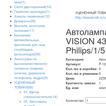
окна(1)
Скотч двусторонний(14)
Герметик прокладок(1)
УЦЕНЁННЫЙ ТОВА
Хомуты червячные(12)
http://ksautonsk.ru/
Домкраты(28)
Вентили, золотники,
Автолампа
колпачки(11)
Багажники
VISION 4
автомобильные,
крепления для лыж,
Philips/1/5
сноубордов,
велосипедов(39)
Аксессуары из
Категория:
Авто
высококачественного
Артикул:
P-1
силикона (коврики,
Кол.-во в коробке:
5
оплетки, держатели
Кол.-во в упаковке:
5
телефонов, ведра)(6)
Цена:
2238
УЦЕНЁННЫЙ
Кратность заказа:
1
ТОВАР(658)
Ед. изм:
комп
01. Щетки
стеклоочистителя(14)
Количество:
03. Автолампы