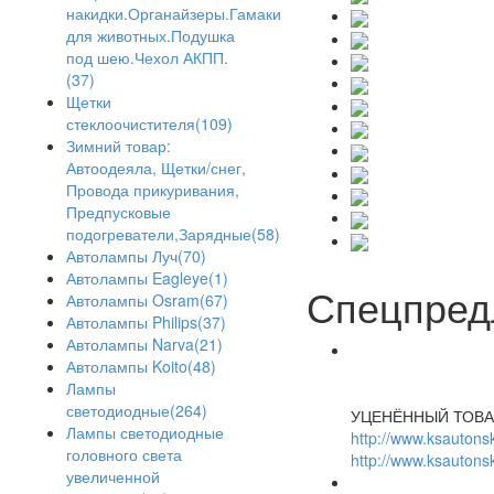
накидки.Органайзеры.Гамаки
для животных.Подушка
под шею.Чехол АКПП.
(37)
Щетки
стеклоочистителя(109)
Зимний товар:
Автоодеяла, Щетки/снег,
Провода прикуривания,
Предпусковые
подогреватели,Зарядные(58)
Автолампы Луч(70)
Автолампы Eagleye(1)
Спецпред
Автолампы Osram(67)
Автолампы Philips(37)
Автолампы Narva(21)
Автолампы Koito(48)
Лампы
светодиодные(264)
УЦЕНЁННЫЙ ТОВА
Лампы светодиодные
http://www.ksautonsk
головного света
http://www.ksautonsk
увеличенной