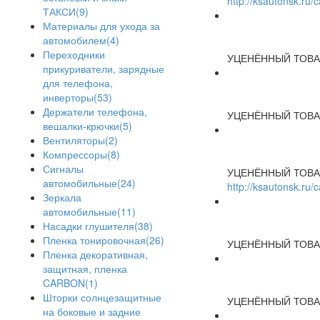
http://ksautonsk.ru
ТАКСИ(9)
Материалы для ухода за
автомобилем(4)
Переходники
УЦЕНЁННЫЙ ТОВА
прикуриватели, зарядные
для телефона,
инверторы(53)
Держатели телефона,
УЦЕНЁННЫЙ ТОВА
вешалки-крючки(5)
Вентиляторы(2)
Компрессоры(8)
Сигналы
УЦЕНЁННЫЙ ТОВА
автомобильные(24)
http://ksautonsk.ru
Зеркала
автомобильные(11)
Насадки глушителя(38)
Пленка тонировочная(26)
УЦЕНЁННЫЙ ТОВА
Пленка декоративная,
защитная, пленка
CARBON(1)
Шторки солнцезащитные
УЦЕНЁННЫЙ ТОВА
на боковые и задние