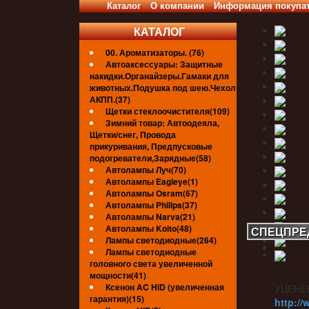
Каталог
О компании
Информация покупа
КАТАЛОГ
00. Ароматизаторы. (76)
Автоаксессуары: Защитные
накидки.Органайзеры.Гамаки для
животных.Подушка под шею.Чехол
АКПП.(37)
Щетки стеклоочистителя(109)
Зимний товар: Автоодеяла,
Щетки/снег, Провода
прикуривания, Предпусковые
подогреватели,Зарядные(58)
Автолампы Луч(70)
Автолампы Eagleye(1)
Автолампы Osram(67)
Автолампы Philips(37)
Автолампы Narva(21)
Автолампы Koito(48)
СПЕЦПРЕ
Лампы светодиодные(264)
Лампы светодиодные
головного света увеличенной
мощности(41)
Ксенон AC HID (увеличенная
УЦЕНЁ
гарантия)(15)
http://