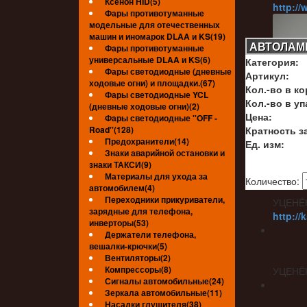
Ксенон HID(5)
http://
Фары противотуманные
модельные для отечественных
машин и иномарок DLAA и KS(19)
АВТОЛАМПА
Фары противотуманные
универсальные DLAA и KS(6)
Категория:
Фары светодиодные (дневные
Артикул:
ходовые огни) и площадки.(67)
Кол.-во в ко
Фары светодиодные YCL
Кол.-во в уп
(дневные ходовые огни)(2)
Цена:
Фары светодиодные ''OFF -
Road''(128)
Кратность за
Предохранители(14)
Ед. изм:
Знаки аварийной остановки и
знаки ТАКСИ(9)
Материалы для ухода за
Количество:
автомобилем(4)
Переходники прикуриватели,
УЦЕНЁ
зарядные для телефона,
http://
инверторы(53)
Держатели телефона,
вешалки-крючки(5)
Вентиляторы(2)
Компрессоры(8)
УЦЕНЁ
Сигналы автомобильные(24)
Зеркала автомобильные(11)
Насадки глушителя(38)