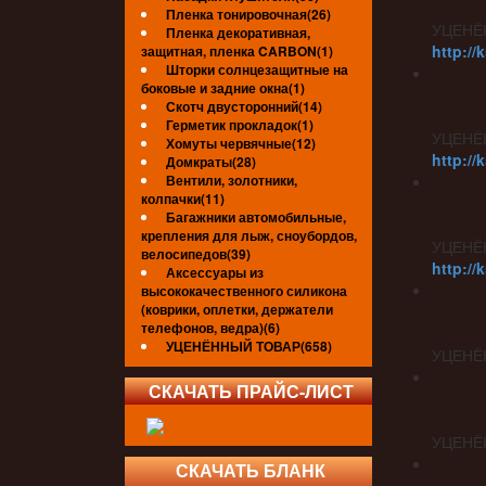
Пленка тонировочная(26)
УЦЕНЁ
Пленка декоративная,
http://
защитная, пленка CARBON(1)
Шторки солнцезащитные на
боковые и задние окна(1)
Скотч двусторонний(14)
Герметик прокладок(1)
УЦЕНЁ
Хомуты червячные(12)
http://
Домкраты(28)
Вентили, золотники,
колпачки(11)
Багажники автомобильные,
крепления для лыж, сноубордов,
УЦЕНЁ
велосипедов(39)
http://
Аксессуары из
высококачественного силикона
(коврики, оплетки, держатели
телефонов, ведра)(6)
УЦЕНЁННЫЙ ТОВАР(658)
УЦЕНЁ
СКАЧАТЬ ПРАЙС-ЛИСТ
УЦЕНЁ
СКАЧАТЬ БЛАНК