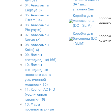
Луч(37)
ЗА 1шт.,
04. Автолампы
упаковка 2шт.)
Eagleye(8)
05. Автолампы
Коробка для
Коробк
Osram(34)
моноксенона
монокс
06. Автолампы
(DC - SLIM)
Philips(15)
Коробка для
07. Автолампы
Коробк
биксенона (DC
Narva(15)
биксен
- SLIM)
08. Автолампы
Koito(14)
09. Лампы
светодиодные(166)
10. Лампы
светодиодные
головного света
увеличенной
мощности(30)
11. Ксенон AC HID
(увеличенная
гарантия)(6)
13. Фары
противотуманные