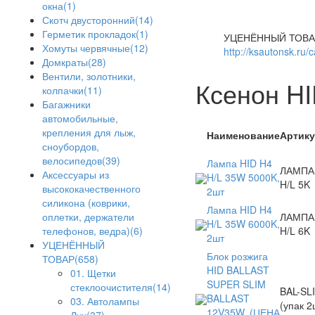
окна(1)
Скотч двусторонний(14)
Герметик прокладок(1)
УЦЕНЁННЫЙ ТОВА
Хомуты червячные(12)
http://ksautonsk.ru/
Домкраты(28)
Вентили, золотники,
Ксенон H
колпачки(11)
Багажники
автомобильные,
крепления для лыж,
Наименование
Артик
сноубордов,
велосипедов(39)
Лампа HID H4
ЛАМПА
Аксессуары из
H/L 35W 5000K,
H/L 5K
высококачественного
2шт
силикона (коврики,
Лампа HID H4
ЛАМПА
оплетки, держатели
H/L 35W 6000K,
H/L 6K
телефонов, ведра)(6)
2шт
УЦЕНЁННЫЙ
Блок розжига
ТОВАР(658)
HID BALLAST
01. Щетки
SUPER SLIM
стеклоочистителя(14)
BAL-SL
BALLAST
03. Автолампы
(упак 2
12V35W, (ЦЕНА