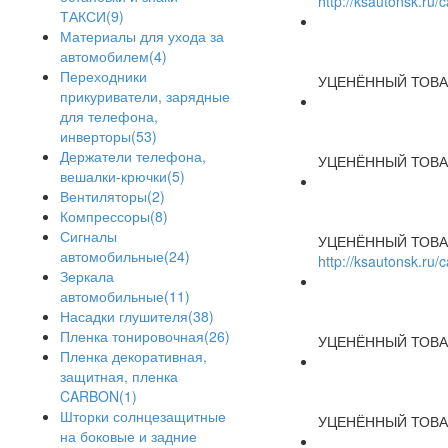
http://ksautonsk.ru
ТАКСИ(9)
Материалы для ухода за
автомобилем(4)
Переходники
УЦЕНЁННЫЙ ТОВА
прикуриватели, зарядные
для телефона,
инверторы(53)
Держатели телефона,
УЦЕНЁННЫЙ ТОВА
вешалки-крючки(5)
Вентиляторы(2)
Компрессоры(8)
Сигналы
УЦЕНЁННЫЙ ТОВА
автомобильные(24)
http://ksautonsk.ru
Зеркала
автомобильные(11)
Насадки глушителя(38)
Пленка тонировочная(26)
УЦЕНЁННЫЙ ТОВА
Пленка декоративная,
защитная, пленка
CARBON(1)
Шторки солнцезащитные
УЦЕНЁННЫЙ ТОВА
на боковые и задние