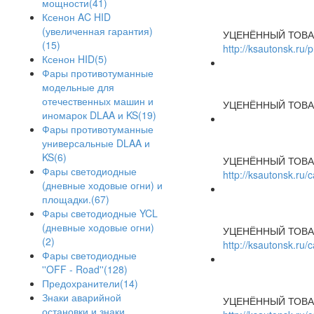
мощности(41)
Ксенон AC HID
(увеличенная гарантия)
УЦЕНЁННЫЙ ТОВА
(15)
http://ksautonsk.ru/
Ксенон HID(5)
Фары противотуманные
модельные для
отечественных машин и
УЦЕНЁННЫЙ ТОВА
иномарок DLAA и KS(19)
Фары противотуманные
универсальные DLAA и
KS(6)
УЦЕНЁННЫЙ ТОВА
Фары светодиодные
http://ksautonsk.ru
(дневные ходовые огни) и
площадки.(67)
Фары светодиодные YCL
(дневные ходовые огни)
УЦЕНЁННЫЙ ТОВА
(2)
http://ksautonsk.ru
Фары светодиодные
''OFF - Road''(128)
Предохранители(14)
Знаки аварийной
УЦЕНЁННЫЙ ТОВА
остановки и знаки