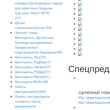
накидки.Органайзеры.Гамаки
для животных.Подушка
под шею.Чехол АКПП.
(37)
Щетки
стеклоочистителя(109)
Зимний товар:
Автоодеяла, Щетки/снег,
Провода прикуривания,
Предпусковые
подогреватели,Зарядные(58)
Автолампы Луч(70)
Автолампы Eagleye(1)
Спецпред
Автолампы Osram(67)
Автолампы Philips(37)
Автолампы Narva(21)
Автолампы Koito(48)
Лампы
светодиодные(264)
УЦЕНЁННЫЙ ТОВА
Лампы светодиодные
http://www.ksautonsk
головного света
http://www.ksautonsk
увеличенной