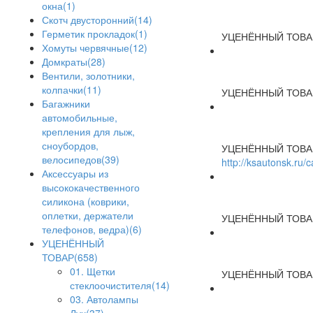
окна(1)
Скотч двусторонний(14)
Герметик прокладок(1)
УЦЕНЁННЫЙ ТОВА
Хомуты червячные(12)
Домкраты(28)
Вентили, золотники,
колпачки(11)
УЦЕНЁННЫЙ ТОВА
Багажники
автомобильные,
крепления для лыж,
сноубордов,
УЦЕНЁННЫЙ ТОВА
велосипедов(39)
http://ksautonsk.ru
Аксессуары из
высококачественного
силикона (коврики,
оплетки, держатели
УЦЕНЁННЫЙ ТОВА
телефонов, ведра)(6)
УЦЕНЁННЫЙ
ТОВАР(658)
01. Щетки
УЦЕНЁННЫЙ ТОВА
стеклоочистителя(14)
03. Автолампы