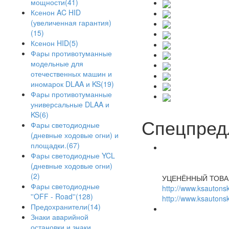
мощности(41)
Ксенон AC HID
(увеличенная гарантия)
(15)
Ксенон HID(5)
Фары противотуманные
модельные для
отечественных машин и
иномарок DLAA и KS(19)
Фары противотуманные
универсальные DLAA и
KS(6)
Спецпред
Фары светодиодные
(дневные ходовые огни) и
площадки.(67)
Фары светодиодные YCL
(дневные ходовые огни)
(2)
УЦЕНЁННЫЙ ТОВА
Фары светодиодные
http://www.ksautonsk
''OFF - Road''(128)
http://www.ksautonsk
Предохранители(14)
Знаки аварийной
остановки и знаки