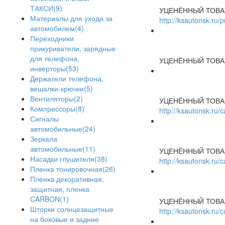
ТАКСИ(9)
УЦЕНЁННЫЙ ТОВА
Материалы для ухода за
http://ksautonsk.ru/
автомобилем(4)
Переходники
прикуриватели, зарядные
для телефона,
УЦЕНЁННЫЙ ТОВА
инверторы(53)
Держатели телефона,
вешалки-крючки(5)
Вентиляторы(2)
УЦЕНЁННЫЙ ТОВА
Компрессоры(8)
http://ksautonsk.ru
Сигналы
автомобильные(24)
Зеркала
автомобильные(11)
УЦЕНЁННЫЙ ТОВА
Насадки глушителя(38)
http://ksautonsk.ru
Пленка тонировочная(26)
Пленка декоративная,
защитная, пленка
CARBON(1)
УЦЕНЁННЫЙ ТОВА
Шторки солнцезащитные
http://ksautonsk.ru
на боковые и задние