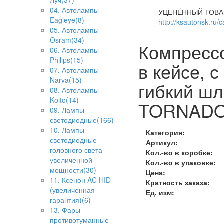
Луч(37)
04. Автолампы
УЦЕНЁННЫЙ ТОВА
Eagleye(8)
http://ksautonsk.ru/
05. Автолампы
Osram(34)
Компрессо
06. Автолампы
Philips(15)
в кейсе, 
07. Автолампы
Narva(15)
гибкий шл
08. Автолампы
Koito(14)
TORNADO 
09. Лампы
светодиодные(166)
10. Лампы
Категория:
светодиодные
Артикул:
головного света
Кол.-во в коробке:
увеличенной
Кол.-во в упаковке:
мощности(30)
Цена:
11. Ксенон AC HID
Кратность заказа:
(увеличенная
Ед. изм:
гарантия)(6)
13. Фары
противотуманные