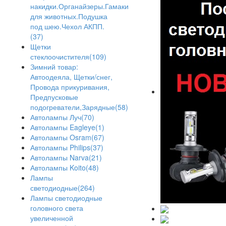
накидки.Органайзеры.Гамаки
для животных.Подушка
под шею.Чехол АКПП.
(37)
Щетки
стеклоочистителя(109)
Зимний товар:
Автоодеяла, Щетки/снег,
Провода прикуривания,
Предпусковые
подогреватели,Зарядные(58)
Автолампы Луч(70)
Автолампы Eagleye(1)
Автолампы Osram(67)
Автолампы Philips(37)
Автолампы Narva(21)
Автолампы Koito(48)
Лампы
светодиодные(264)
Лампы светодиодные
головного света
увеличенной